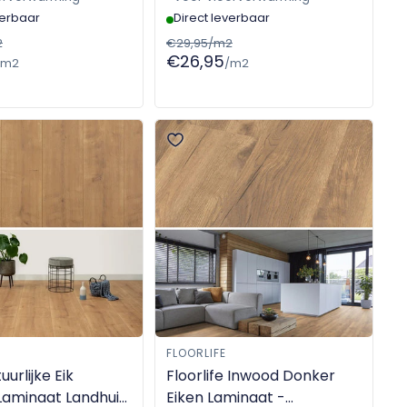
verbaar
Direct leverbaar
2
€29,95/m2
€26,95
/m2
/m2
FLOORLIFE
uurlijke Eik
Floorlife Inwood Donker
Laminaat Landhuis
Eiken Laminaat -