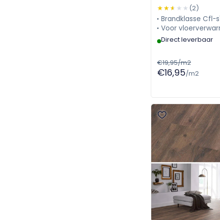
5057910319
★★★★★
★★★★★
(2)
Brandklasse Cfl-s
Voor vloerverwar
Direct leverbaar
€19,95/m2
€16,95
/m2