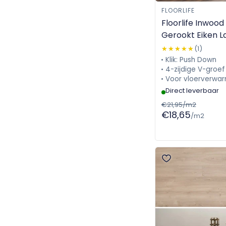
FLOORLIFE
Floorlife Inwoo
Gerookt Eiken L
5049242419
★★★★★
★★★★★
(1)
Klik: Push Down
4-zijdige V-groef
Voor vloerverwar
Direct leverbaar
€21,95/m2
€18,65
/m2