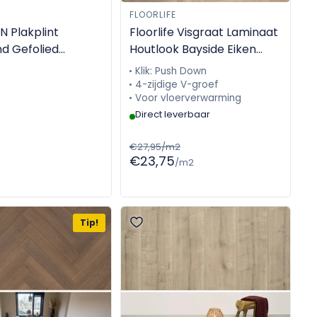
FLOORLIFE
 Plakplint
Floorlife Visgraat Laminaat
nd Gefolied
Houtlook Bayside Eiken
400mm
licht naturel 3425 (A+B)
Klik: Push Down
4-zijdige V-groef
Voor vloerverwarming
Direct leverbaar
€27,95/m2
€23,75
/m2
Tip!