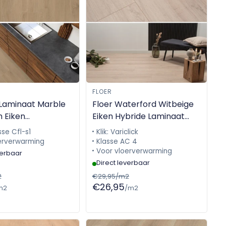
FLOER
e Laminaat Marble
Floer Waterford Witbeige
m Eiken
Eiken Hybride Laminaat
719
Steden FLR-1421
se Cfl-s1
Klik: Variclick
erverwarming
Klasse AC 4
Voor vloerverwarming
verbaar
Direct leverbaar
2
€29,95/m2
€26,95
m2
/m2