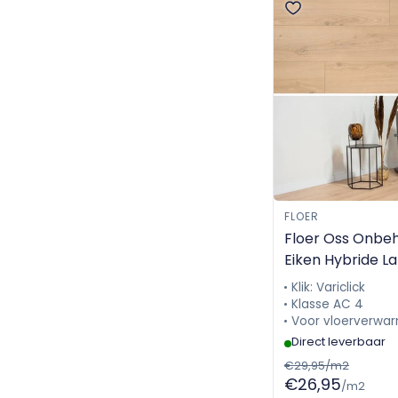
FLOER
Floer Oss Onbe
Eiken Hybride L
Steden FLR-142
Klik: Variclick
Klasse AC 4
Voor vloerverwar
Direct leverbaar
€29,95/m2
€26,95
/m2