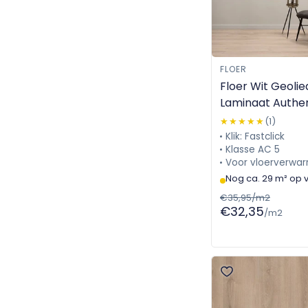
FLOER
Floer Wit Geolie
Laminaat Authen
1709
★★★★★
★★★★★
(1)
Klik: Fastclick
Klasse AC 5
Voor vloerverwar
Nog ca. 29 m² op 
€35,95/m2
€32,35
/m2