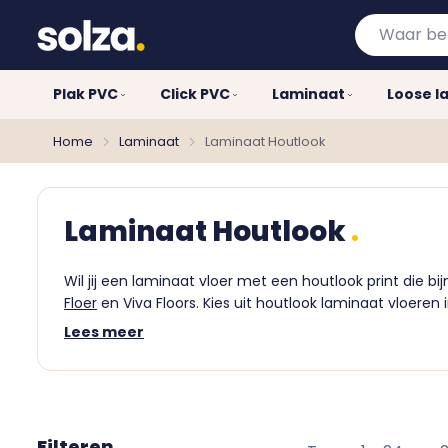
Waar
bent
u
Plak PVC
Click PVC
Laminaat
Loose l
naar
op
Home
Laminaat
Laminaat Houtlook
zoek?
Laminaat Houtlook
Wil jij een laminaat vloer met een houtlook print die 
Floer
en Viva Floors. Kies uit houtlook laminaat vloeren 
Alphen aan de Rijn. Doe dit wel op afspraak.
Lees meer
Filteren