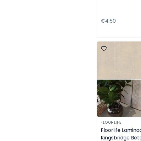
Normale
€4,50
prijs
FLOORLIFE
Floorlife Lamina
Kingsbridge Be