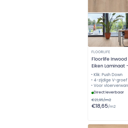
FLOORLIFE
Floorlife Inwood
Eiken Laminaat 
5049602119
Klik: Push Down
4-zijdige V-groef
Voor vloerverwar
Direct leverbaar
€21,95/m2
€18,65
/m2