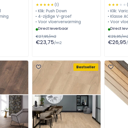
donker gerookt 3424
FLR-1027
★★★★★
★★★★★
(1)
★★★★★
★★★★★
(A+B)
1
Klik: Push Down
Klik: Varic
ming
4-zijdige V-groef
Klasse A
Voor vloerverwarming
Voor vlo
Direct leverbaar
Direct le
€27,95/m2
€29,95/m
€23,75
€26,95
/m2
Bestseller