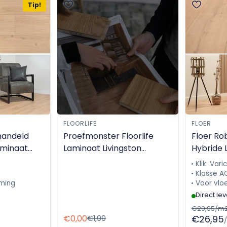
Tip!
FLOORLIFE
FLOER
handeld
Proefmonster Floorlife
Floer Ro
aminaat
Laminaat Livingston
Hybride 
0
Lichtbeige Eiken 0282
FLR-1037
Klik: Varic
Klasse A
ming
Voor vlo
Direct le
€29,95/m
€0,00
€26,95
€1,99
Verkoopprijs
Normale