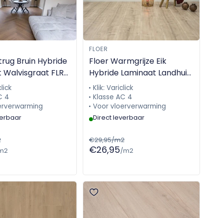
FLOER
trug Bruin Hybride
Floer Warmgrijze Eik
 Walvisgraat FLR-
Hybride Laminaat Landhuis
FLR-1033
click
Klik: Variclick
C 4
Klasse AC 4
erverwarming
Voor vloerverwarming
verbaar
Direct leverbaar
2
€29,95/m2
€26,95
m2
/m2