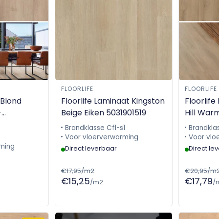
FLOORLIFE
FLOORLIFE
 Blond
Floorlife Laminaat Kingston
Floorlif
-
Beige Eiken 5031901519
Hill War
5046896
Brandklasse Cfl-s1
Brandklas
Voor vloerverwarming
Voor vlo
ming
Direct leverbaar
Direct le
€17,95/m2
€20,95/m
€15,25
€17,79
/m2
/