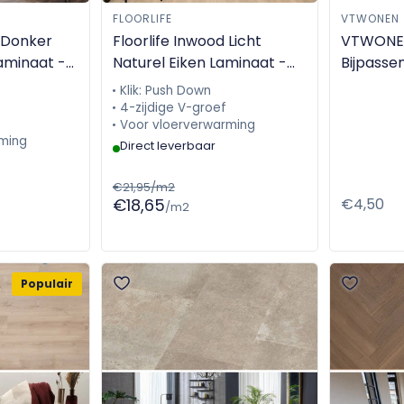
FLOORLIFE
VTWONEN
d Donker
Floorlife Inwood Licht
VTWONEN
aminaat -
Naturel Eiken Laminaat -
Bijpasse
5049242519
5x24x2
Klik: Push Down
4-zijdige V-groef
Voor vloerverwarming
ming
Direct leverbaar
€21,95/m2
€18,65
Normale
€4,50
/m2
prijs
Populair