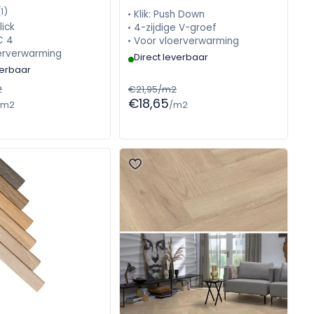
5049242219
(1)
Klik: Push Down
lick
4-zijdige V-groef
C 4
Voor vloerverwarming
erverwarming
Direct leverbaar
verbaar
2
€21,95/m2
€18,65
/m2
/m2