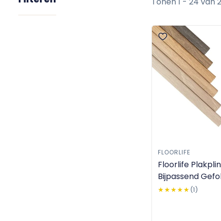
Tonen 1 - 24 van 
FLOORLIFE
Floorlife Plakplin
Bijpassend Gefo
5x24x2400mm
★★★★★
★★★★★
(1)