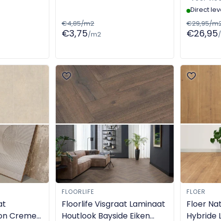
Direct le
€4,85/m2
€29,95/m
€3,75
€26,95
/m2
FLOORLIFE
FLOER
at
Floorlife Visgraat Laminaat
Floer Nat
ton Creme
Houtlook Bayside Eiken
Hybride 