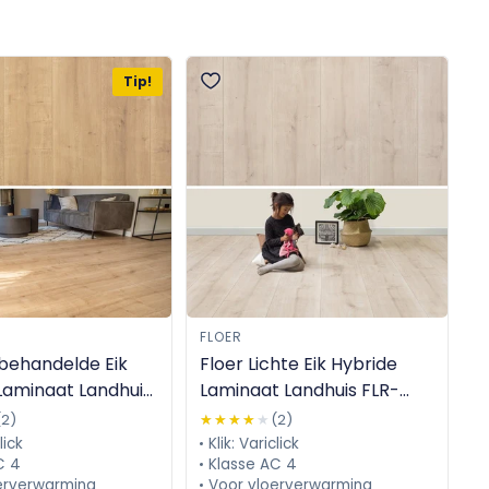
Tip!
FLOER
behandelde Eik
Floer Lichte Eik Hybride
Laminaat Landhuis
Laminaat Landhuis FLR-
1026
(2)
★★★★★
★★★★★
(2)
lick
Klik: Variclick
C 4
Klasse AC 4
erverwarming
Voor vloerverwarming