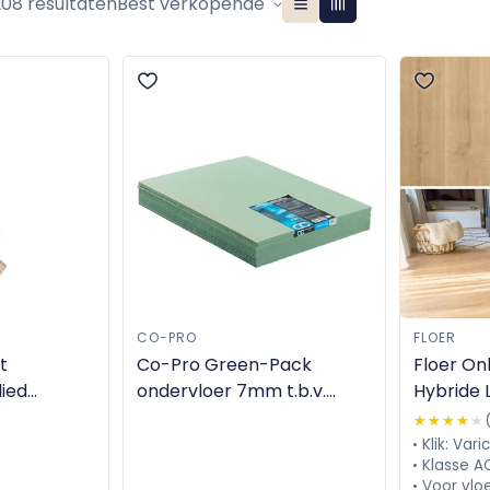
208 resultaten
Best verkopende
CO-PRO
FLOER
t
Co-Pro Green-Pack
Floer On
lied
ondervloer 7mm t.b.v.
Hybride 
laminaat en parket (7m2)
FLR-1029
★★★★★
★★★★★
Klik: Varic
Klasse A
Voor vlo