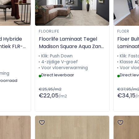
FLOORLIFE
FLOER
d Hybride
Floorlife Laminaat Tegel
Floer Bul
tiek FLR-
Madison Square Aqua Zand
Laminaat
- Tegel 60.4 x 28 cm -
1613
Klik: Push Down
Klik: Fast
5022640719
4-zijdige V-groef
Klasse A
Voor vloerverwarming
Voor vlo
ming
Direct leverbaar
Direct le
voorraad
€25,95/m2
€37,95/m
€22,05
€34,15
/m2
/