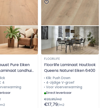
FLOORLIFE
buust Pure Eiken
Floorlife Laminaat Houtlook
Laminaat Landhuis
Queens Naturel Eiken 6400
lick
Klik: Push Down
C 4
4-zijdige V-groef
erverwarming
Voor vloerverwarming
verbaar
Direct leverbaar
2
€20,95/m2
€17,79
/m2
/m2