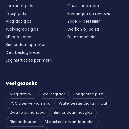
Laminaat gids
Onze showroom
Tapijt gids
Ervaringen en reviews
Visgraat gids
Zakelijk bestellen
Walvisgraat gids
Werken bij Solza
M² berekenen
Duurzaamheid
Binnendeur opmeten
Deurbeslag kiezen
Leginstructies per merk
Veel gezocht
Visgraat PVC
Walvisgraat
Hongaarse punt
PVC vloerverwarming
Waterbestendig laminaat
Zwarte binnendeur
Binnendeur met glas
Binnendeuren
Akoestische wandpanelen