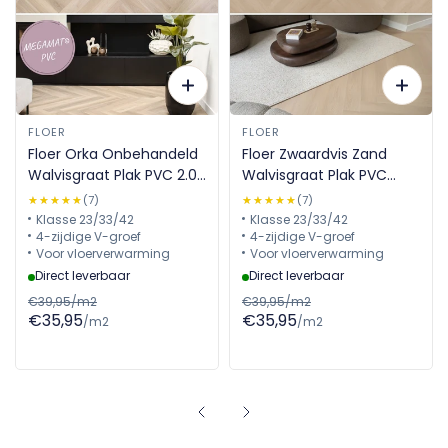
FLOER
FLOER
Floer Orka Onbehandeld
Floer Zwaardvis Zand
Walvisgraat Plak PVC 2.0
Walvisgraat Plak PVC
MEGAMAT FLR-3528
MEGAMAT FLR-3529
★★★★★
★★★★★
(7)
★★★★★
★★★★★
(7)
Klasse 23/33/42
Klasse 23/33/42
4-zijdige V-groef
4-zijdige V-groef
Voor vloerverwarming
Voor vloerverwarming
Direct leverbaar
Direct leverbaar
€39,95/m2
€39,95/m2
€35,95
€35,95
/m2
/m2