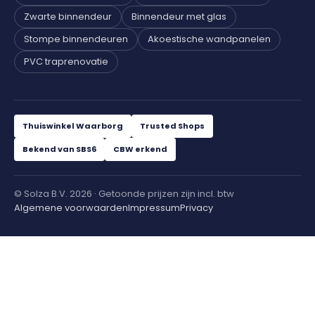
Zwarte binnendeur
Binnendeur met glas
Stompe binnendeuren
Akoestische wandpanelen
PVC traprenovatie
Thuiswinkel Waarborg
Trusted Shops
Bekend van SBS6
CBW erkend
© Solza B.V. 2026 · Getoonde prijzen zijn incl. btw
Algemene voorwaarden
Impressum
Privacy