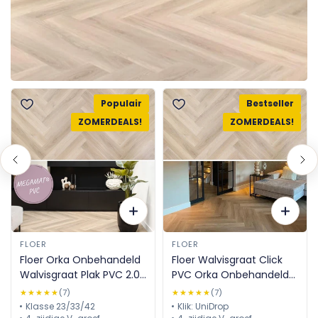
Populair
Bestseller
ZOMERDEALS!
ZOMERDEALS!
FLOER
FLOER
Floer Orka Onbehandeld
Floer Walvisgraat Click
Walvisgraat Plak PVC 2.0
PVC Orka Onbehandeld
MEGAMAT FLR-3528
FLR-3914 - MEGAMAT
★★★★★
★★★★★
(7)
★★★★★
★★★★★
(7)
Klasse 23/33/42
Klik: UniDrop