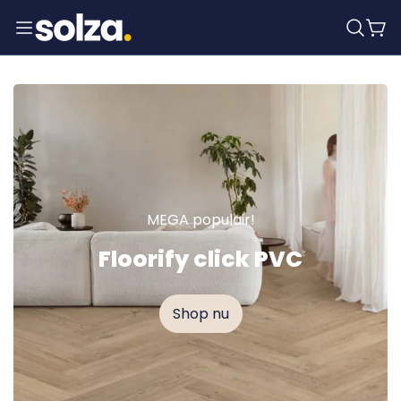
MEGA populair!
Floorify click PVC
Shop nu