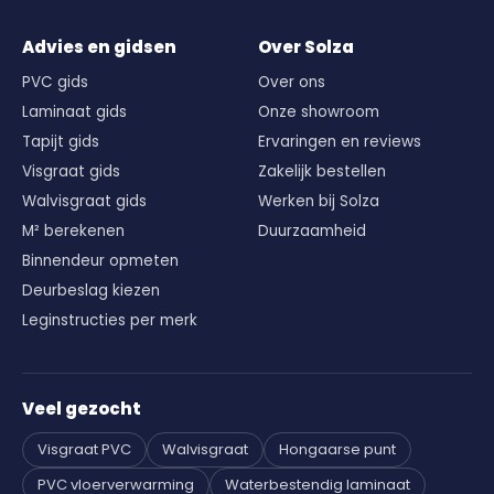
Advies en gidsen
Over Solza
PVC gids
Over ons
Laminaat gids
Onze showroom
Tapijt gids
Ervaringen en reviews
Visgraat gids
Zakelijk bestellen
Walvisgraat gids
Werken bij Solza
M² berekenen
Duurzaamheid
Binnendeur opmeten
Deurbeslag kiezen
Leginstructies per merk
Veel gezocht
Visgraat PVC
Walvisgraat
Hongaarse punt
PVC vloerverwarming
Waterbestendig laminaat