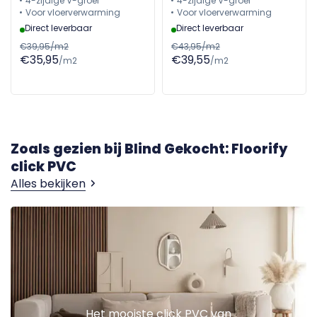
4-zijdige V-groef
4-zijdige V-groef
Voor vloerverwarming
Voor vloerverwarming
Direct leverbaar
Direct leverbaar
€39,95/m2
€43,95/m2
€35,95
€39,55
/m2
/m2
Zoals gezien bij Blind Gekocht: Floorify
click PVC
Alles bekijken
Het mooiste click PVC van