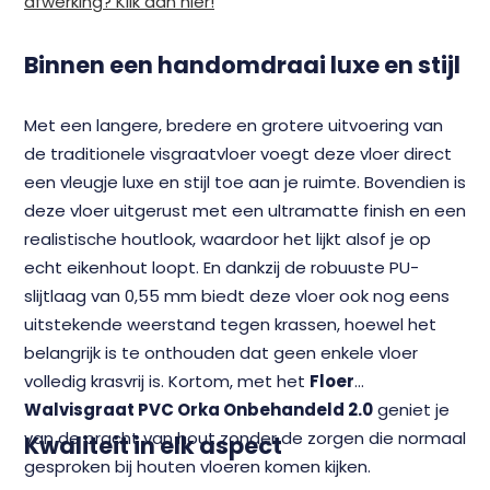
afwerking? Klik dan hier!
Binnen een handomdraai luxe en stijl
Met een langere, bredere en grotere uitvoering van
de traditionele visgraatvloer voegt deze vloer direct
een vleugje luxe en stijl toe aan je ruimte. Bovendien is
deze vloer uitgerust met een ultramatte finish en een
realistische houtlook, waardoor het lijkt alsof je op
echt eikenhout loopt. En dankzij de robuuste PU-
slijtlaag van 0,55 mm biedt deze vloer ook nog eens
uitstekende weerstand tegen krassen, hoewel het
belangrijk is te onthouden dat geen enkele vloer
volledig krasvrij is. Kortom, met het
Floer
Walvisgraat PVC Orka Onbehandeld 2.0
geniet je
van de pracht van hout zonder de zorgen die normaal
Kwaliteit in elk aspect
gesproken bij houten vloeren komen kijken.