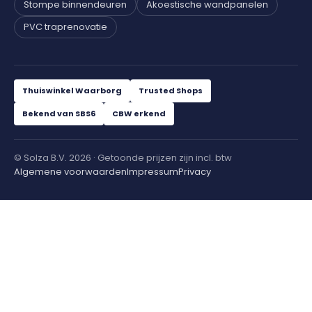
Stompe binnendeuren
Akoestische wandpanelen
PVC traprenovatie
Thuiswinkel Waarborg
Trusted Shops
Bekend van SBS6
CBW erkend
© Solza B.V. 2026 · Getoonde prijzen zijn incl. btw
Algemene voorwaarden
Impressum
Privacy