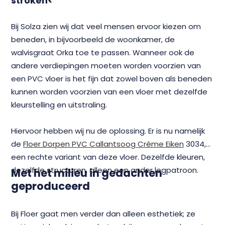
stroken<
Bij Solza zien wij dat veel mensen ervoor kiezen om
beneden, in bijvoorbeeld de woonkamer, de
walvisgraat Orka toe te passen. Wanneer ook de
andere verdiepingen moeten worden voorzien van
een PVC vloer is het fijn dat zowel boven als beneden
kunnen worden voorzien van een vloer met dezelfde
kleurstelling en uitstraling.
Hiervoor hebben wij nu de oplossing. Er is nu namelijk
de
Floer Dorpen PVC Callantsoog Crème Eiken
3034,
een rechte variant van deze vloer. Dezelfde kleuren,
dezelfde structuren, alleen een ander legpatroon.
Met het milieu in gedachten
geproduceerd
Bij Floer gaat men verder dan alleen esthetiek; ze