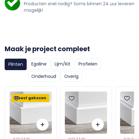
Producten snel nodig? Soms binnen 24 uur leveren
mogelijk!
Maak je project compleet
Egaline
Lijm/Kit
Profielen
Plinten
Onderhoud
Overig
Meest gekozen
SOLZA.NL
SOLZA.NL
SOLZA.