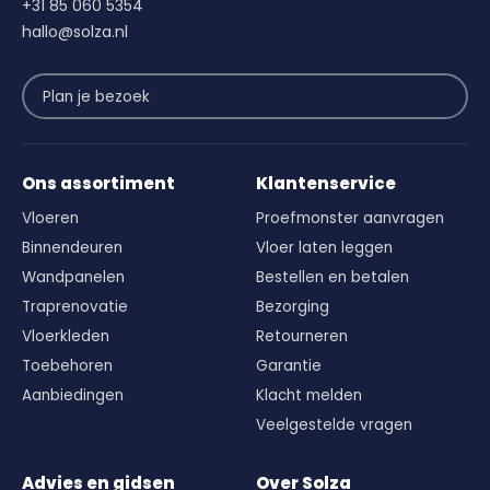
+31 85 060 5354
hallo@solza.nl
Plan je bezoek
Ons assortiment
Klantenservice
Vloeren
Proefmonster aanvragen
Binnendeuren
Vloer laten leggen
Wandpanelen
Bestellen en betalen
Traprenovatie
Bezorging
Vloerkleden
Retourneren
Toebehoren
Garantie
Aanbiedingen
Klacht melden
Veelgestelde vragen
Advies en gidsen
Over Solza