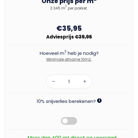
Onze prijs per m
2
3.345 m
per pakket.
€35,95
Adviesprijs
€39,95
2
Hoeveel m
heb je nodig?
Minimale afname 10m2.
10% snijverlies berekenen?
i
Meer dan 400 m² direct op voorraad.