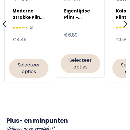
Moderne
Eigentijdse
Kolon
Strakke Plint
Plint -
Plint -
- 2400mm
2400mm -
2400
★★★★★
★★★★★
(2)
★★★★
★★★★
Voorgelakt
Voorg
Normale
€6,89
Normale
€4,49
Norma
€6,89
prijs
prijs
prijs
Selecteer
Selecteer
Sel
opties
opties
op
Plus- en minpunten
Volgens onze specialist!