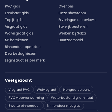
PVC gids
Over ons
Laminaat gids
Onze showroom
Tapijt gids
Ervaringen en reviews
Visgraat gids
Zakelijk bestellen
Walvisgraat gids
Werken bij Solza
M² berekenen
Duurzaamheid
Binnendeur opmeten
Deurbeslag kiezen
Leginstructies per merk
Veel gezocht
Visgraat PVC
Walvisgraat
Hongaarse punt
PVC vloerverwarming
Waterbestendig laminaat
Zwarte binnendeur
Binnendeur met glas