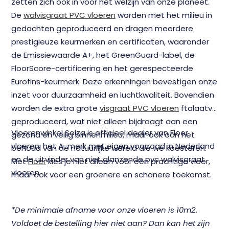
zetten zich ook in voor het welzijn van onze planeet.
De
walvisgraat PVC vloeren
worden met het milieu in
gedachten geproduceerd en dragen meerdere
prestigieuze keurmerken en certificaten, waaronder
de Emissiewaarde A+, het GreenGuard-label, de
FloorScore-certificering en het gerespecteerde
Eurofins-keurmerk. Deze erkenningen bevestigen onze
inzet voor duurzaamheid en luchtkwaliteit. Bovendien
worden de extra grote
visgraat PVC vloeren
ftalaatvrij
geproduceerd, wat niet alleen bijdraagt aan een
Vloerenwinkel Solza is officieel dealer van Floer
gezond en veilig binnenmilieu, maar ook aan het
vloeren, het A-merk met eigen voorraad in Nederland
behoud van de natuurlijke wereld die we koesteren.
en de uitvinder van niet glanzende pvc walvisgraat
Met
Floer
kies je niet alleen voor een prachtige vloer,
vloeren.
maar ook voor een groenere en schonere toekomst.
*De minimale afname voor onze vloeren is 10m2.
Voldoet de bestelling hier niet aan? Dan kan het zijn