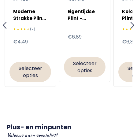
Moderne
Eigentijdse
Kolon
Strakke Plint
Plint -
Plint -
- 2400mm
2400mm -
2400
★★★★★
★★★★★
(2)
★★★★
★★★★
Voorgelakt
Voorg
Normale
€6,89
Normale
€4,49
Norma
€6,89
prijs
prijs
prijs
Selecteer
Selecteer
Sel
opties
opties
op
Plus- en minpunten
Volgens onze specialist!