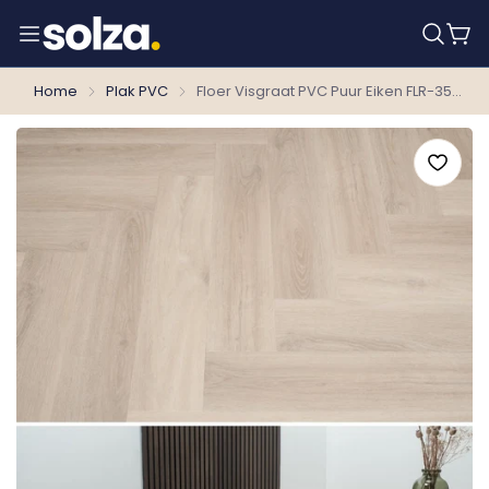
Home
Plak PVC
Floer Visgraat PVC Puur Eiken FLR-3514 MEGAMAT - Orka Onbehandeld Visgraat