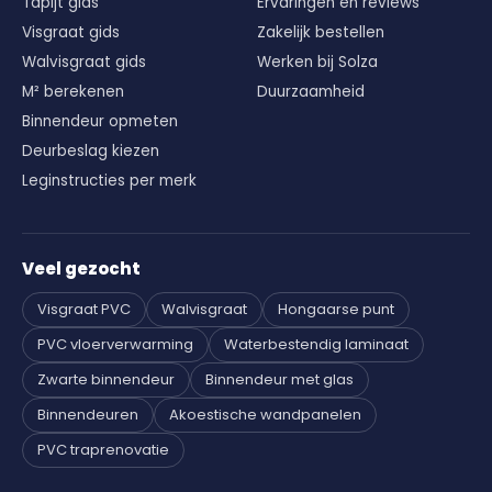
Tapijt gids
Ervaringen en reviews
Visgraat gids
Zakelijk bestellen
Walvisgraat gids
Werken bij Solza
M² berekenen
Duurzaamheid
Binnendeur opmeten
Deurbeslag kiezen
Leginstructies per merk
Veel gezocht
Visgraat PVC
Walvisgraat
Hongaarse punt
PVC vloerverwarming
Waterbestendig laminaat
Zwarte binnendeur
Binnendeur met glas
Binnendeuren
Akoestische wandpanelen
PVC traprenovatie