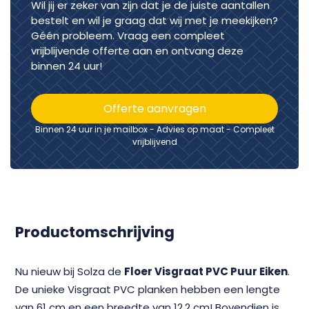
Wil jij er zeker van zijn dat je de juiste aantallen
bestelt en wil je graag dat wij met je meekijken?
Géén probleem. Vraag een compleet
vrijblijvende offerte aan en ontvang deze
binnen 24 uur!
Offerte aanvragen
Binnen 24 uur in je mailbox - Advies op maat - Compleet
vrijblijvend
Productomschrijving
Nu nieuw bij Solza de
Floer Visgraat PVC Puur Eiken
.
De unieke Visgraat PVC planken hebben een lengte
van 61 cm en een breedte van 12.2 cm! Bovendien is