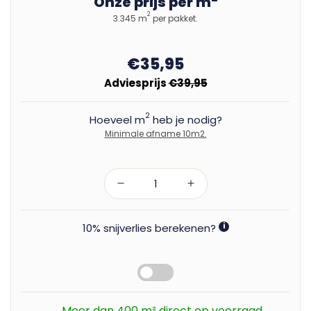
Onze prijs per m
2
3.345 m
per pakket.
€35,95
Adviesprijs
€39,95
2
Hoeveel m
heb je nodig?
Minimale afname 10m2.
10% snijverlies berekenen?
i
Meer dan 400 m² direct op voorraad.