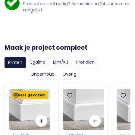
Producten snel nodig? Soms binnen 24 uur leveren
mogelijk!
Maak je project compleet
Egaline
Lijm/Kit
Profielen
Plinten
Onderhoud
Overig
Meest gekozen
SOLZA.NL
SOLZA.NL
SOLZA.