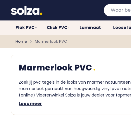
Waar
bent
u
Plak PVC
Click PVC
Laminaat
Loose l
naar
op
Home
Marmerlook PVC
zoek?
Marmerlook PVC
Zoek jij pvc tegels in de looks van marmer natuurstee
marmerlook gemaakt van hoogwaardig vinyl pvc materia
(online) Vloerenwinkel Solza is jouw dealer voor topm
Lees meer