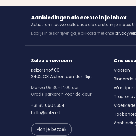
Aanbiedingen als eerste in je inbox
Acties en nieuwe collecties als eerste in je inbox. Uit
Door je in te schrijven ga je akkoord met onze
privacyverk
Solza showroom
Ons ass
Keizershof 80
Vloeren
2402 CX Alphen aan den Rijn
Binnendeu
Ma–za 08.30–17.00 uur
Wandpane
Gratis parkeren voor de deur
Traprenov
+31 85 060 5354
Vloerkled
hallo@solza.nl
Toebehor
Aanbiedin
Plan je bezoek