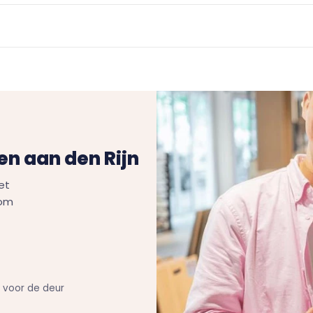
n aan den Rijn
et
Kom
n voor de deur