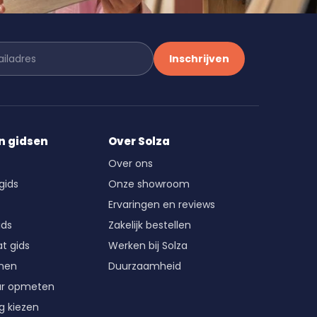
Inschrijven
n gidsen
Over Solza
Over ons
gids
Onze showroom
Ervaringen en reviews
ids
Zakelijk bestellen
t gids
Werken bij Solza
enen
Duurzaamheid
ur opmeten
g kiezen