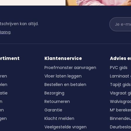
schrijven kan altijd.
laring
.
ortiment
Klantenservice
Advies e
Proefmonster aanvragen
PVC gids
ren
Vloer laten leggen
Laminaat 
len
Bestellen en betalen
Tapijt gids
atie
Bezorging
Visgraat g
en
Retourneren
Walvisgraa
en
Garantie
M² berek
gen
Klacht melden
Binnende
Veelgestelde vragen
Deurbesla