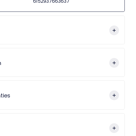
6152937663637
n
ties