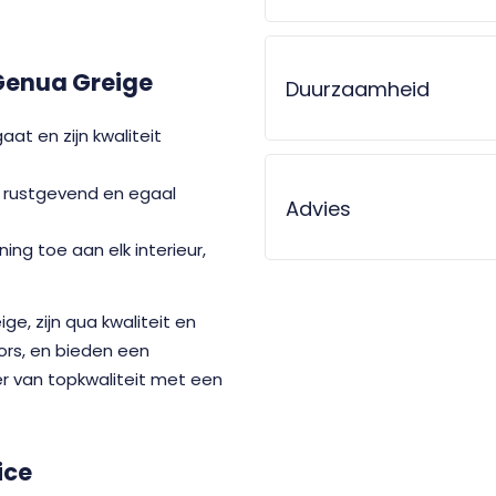
Genua Greige
Duurzaamheid
at en zijn kwaliteit
n rustgevend en egaal
Advies
ning toe aan elk interieur,
e, zijn qua kwaliteit en
oors, en bieden een
er van topkwaliteit met een
ice