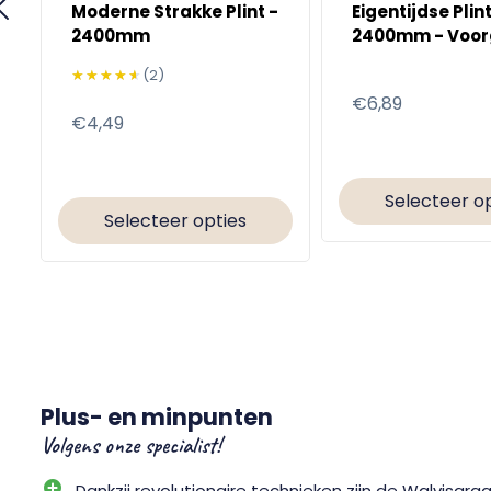
Moderne Strakke Plint -
Eigentijdse Plint
2400mm
2400mm - Voor
★★★★★
★★★★★
(2)
Normale
€6,89
Normale
€4,49
prijs
prijs
Selecteer o
Selecteer opties
Plus- en minpunten
Volgens onze specialist!
Dankzij revolutionaire technieken zijn de Walvisgra