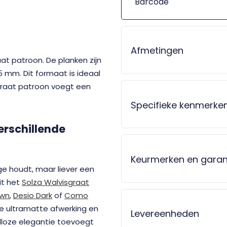
Barcode
Afmetingen
at patroon. De planken zijn
5 mm. Dit formaat is ideaal
graat patroon voegt een
Specifieke kenmerke
erschillende
Keurmerken en garan
ge houdt, maar liever een
uit het
Solza Walvisgraat
own
,
Desio Dark
of
Como
e ultramatte afwerking en
Levereenheden
ijdloze elegantie toevoegt