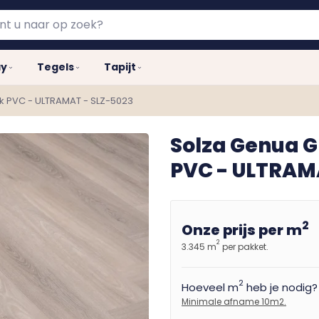
ay
Tegels
Tapijt
ak PVC - ULTRAMAT - SLZ-5023
Solza Genua G
PVC - ULTRAM
2
Onze prijs per m
2
3.345 m
per pakket.
2
Hoeveel m
heb je nodig?
Minimale afname 10m2.