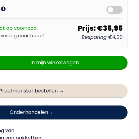
?
i
Prijs:
€35,95
ct op voorraad.
everdag naar keuze!
Besparing
€4,00
In mijn winkelwagen
Proefmonster bestellen →
Onderhandelen
ng van
ing van
pakketten