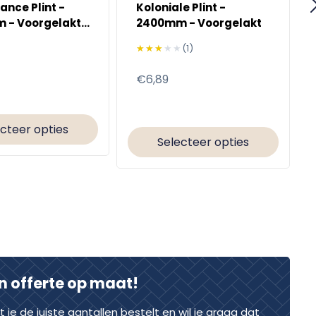
ance Plint -
Koloniale Plint -
 - Voorgelakt
2400mm - Voorgelakt
0
★★★★★
★★★★★
(1)
e
Normale
€6,89
prijs
cteer opties
Selecteer opties
n offerte op maat!
dat je de juiste aantallen bestelt en wil je graag dat