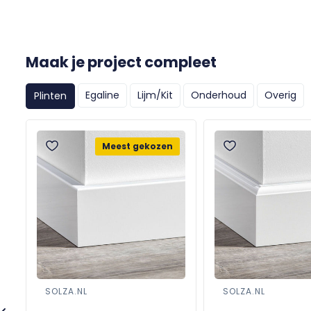
Maak je project compleet
Egaline
Lijm/Kit
Onderhoud
Overig
Plinten
Meest gekozen
SOLZA.NL
SOLZA.NL