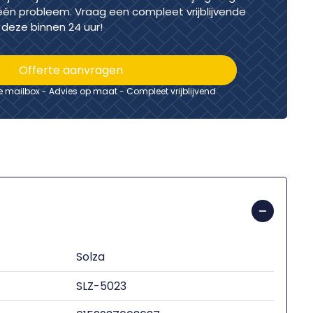
één probleem. Vraag een compleet vrijblijvende
deze binnen 24 uur!
Offerte aanvragen
je mailbox - Advies op maat - Compleet vrijblijvend
Solza
SLZ-5023