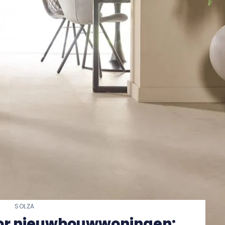
SOLZA
oor nieuwbouwwoningen: