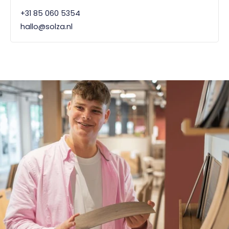
+31 85 060 5354
hallo@solza.nl