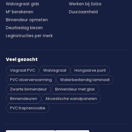
Walvisgraat gids
Werken bij Solza
M² berekenen
Duurzaamheid
Binnendeur opmeten
Deurbeslag kiezen
Leginstructies per merk
Veel gezocht
Visgraat PVC
Walvisgraat
Hongaarse punt
PVC vloerverwarming
Waterbestendig laminaat
Zwarte binnendeur
Binnendeur met glas
Binnendeuren
Akoestische wandpanelen
PVC traprenovatie