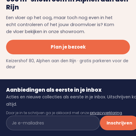
Rijn
Een vloer op het oog, maar toch nog even in het
echt controleren of het jouw droomvloer is? Kom
de vloer bekijken in onze showroom.
Plan je bezoek
Keizershof 80, Alphen aan den Rijn · gratis parkeren voor de
deur
Aanbiedingen als eerste in je inbox
Acties en nieuwe collecties als eerste in je inbox. Uitschrijven k
altijd.
Door je in te schrijven ga je akkoord met onze
privacyverklaring
.
Inschrijven