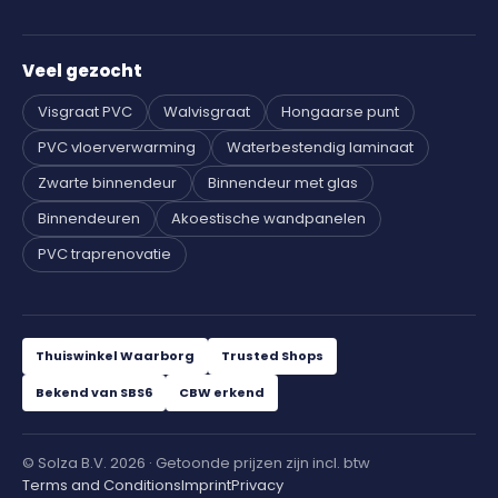
Veel gezocht
Visgraat PVC
Walvisgraat
Hongaarse punt
PVC vloerverwarming
Waterbestendig laminaat
Zwarte binnendeur
Binnendeur met glas
Binnendeuren
Akoestische wandpanelen
PVC traprenovatie
Thuiswinkel Waarborg
Trusted Shops
Bekend van SBS6
CBW erkend
© Solza B.V. 2026 · Getoonde prijzen zijn incl. btw
Terms and Conditions
Imprint
Privacy