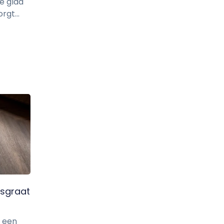
te glad
rgt...
isgraat
r een