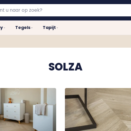
ay
Tegels
Tapijt
SOLZA