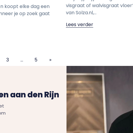
visgraat of walvisgraat vloer?
en koopt elke dag een
van Solza.nl,...
nneer je op zoek gaat
Lees verder
3
…
5
»
n aan den Rijn
et
Kom