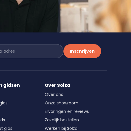
Inschrijven
n gidsen
Over Solza
Over ons
gids
Onze showroom
Ervaringen en reviews
ids
Zakelijk bestellen
t gids
Werken bij Solza