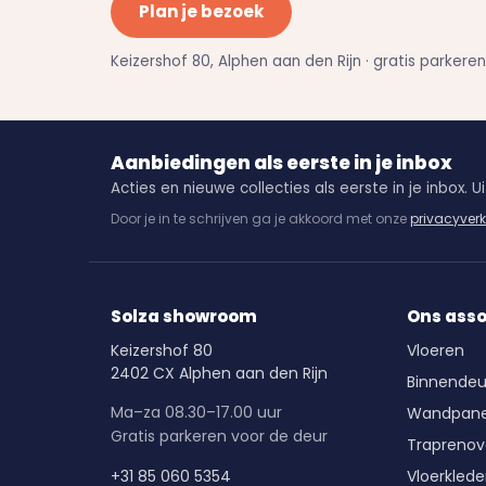
Plan je bezoek
Keizershof 80, Alphen aan den Rijn · gratis parkere
Aanbiedingen als eerste in je inbox
Acties en nieuwe collecties als eerste in je inbox. Uit
Door je in te schrijven ga je akkoord met onze
privacyverk
Solza showroom
Ons ass
Keizershof 80
Vloeren
2402 CX Alphen aan den Rijn
Binnendeu
Ma–za 08.30–17.00 uur
Wandpane
Gratis parkeren voor de deur
Traprenov
+31 85 060 5354
Vloerkled