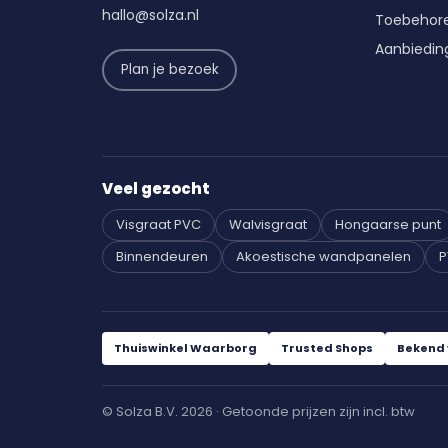
hallo@solza.nl
Toebehor
Aanbiedin
Plan je bezoek
Veel gezocht
Visgraat PVC
Walvisgraat
Hongaarse punt
Binnendeuren
Akoestische wandpanelen
P
Thuiswinkel Waarborg
Trusted Shops
Bekend 
© Solza B.V. 2026 · Getoonde prijzen zijn incl. btw