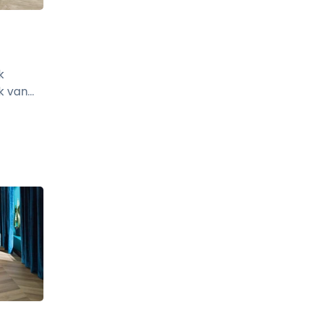
k
van...