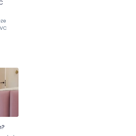
VC
eze
PVC
n?