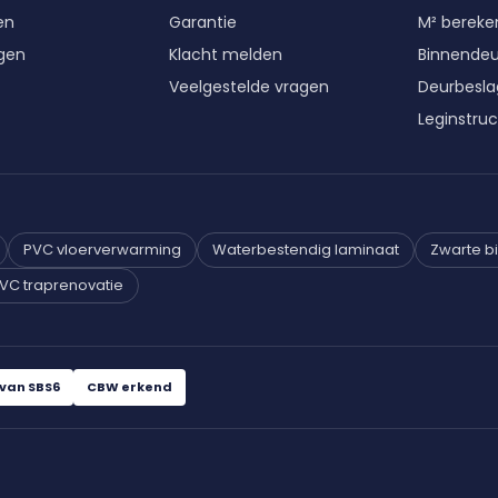
en
Garantie
M² berek
gen
Klacht melden
Binnende
Veelgestelde vragen
Deurbesla
Leginstruc
PVC vloerverwarming
Waterbestendig laminaat
Zwarte b
VC traprenovatie
van SBS6
CBW erkend