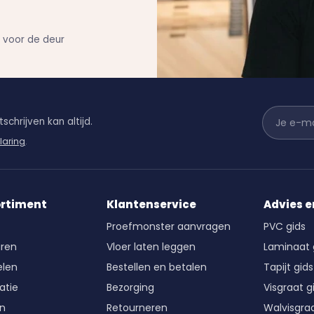
n voor de deur
schrijven kan altijd.
laring
.
ortiment
Klantenservice
Advies e
Proefmonster aanvragen
PVC gids
ren
Vloer laten leggen
Laminaat 
len
Bestellen en betalen
Tapijt gids
atie
Bezorging
Visgraat g
en
Retourneren
Walvisgraa