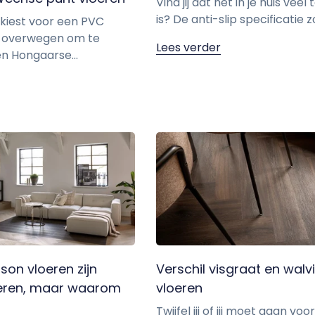
Vind jij dat het in je huis veel 
is? De anti-slip specificatie zo
kiest voor een PVC
je overwegen om te
Lees verder
en Hongaarse...
ison vloeren zijn
Verschil visgraat en walv
loeren, maar waarom
vloeren
Twijfel jij of jij moet gaan voo