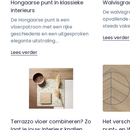
Hongaarse punt in klassieke
Walvisgraa
interieurs
De walvisgra
opvallende e
De Hongaarse punt is een
steeds vaker
vloerpatroon met een rijke
geschiedenis en een uitgesproken
Lees verder
elegante uitstraling....
Lees verder
Terrazzo vloer combineren? Zo
Het versch
laat je jouw interieur knallen
punt- en 