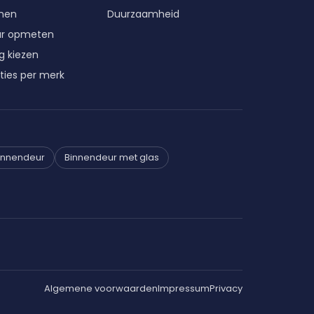
enen
Duurzaamheid
ur opmeten
g kiezen
ties per merk
innendeur
Binnendeur met glas
Algemene voorwaarden
Impressum
Privacy