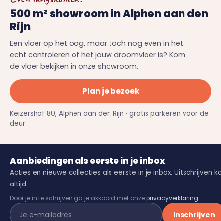
500 m² showroom in Alphen aan den
Rijn
Een vloer op het oog, maar toch nog even in het
echt controleren of het jouw droomvloer is? Kom
de vloer bekijken in onze showroom.
Plan je bezoek
Keizershof 80, Alphen aan den Rijn · gratis parkeren voor de
deur
Aanbiedingen als eerste in je inbox
Acties en nieuwe collecties als eerste in je inbox. Uitschrijven k
altijd.
Door je in te schrijven ga je akkoord met onze
privacyverklaring
.
Inschrijven