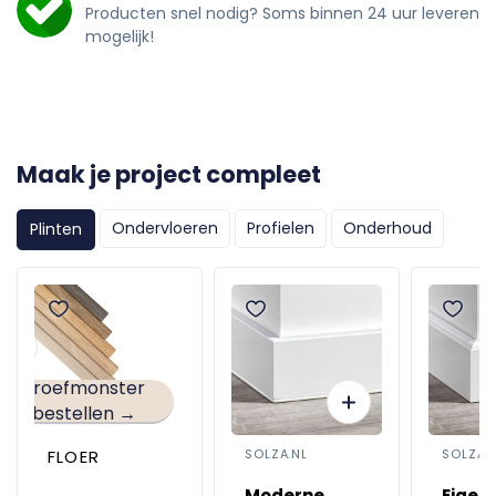
Producten snel nodig? Soms binnen 24 uur leveren
mogelijk!
Maak je project compleet
Ondervloeren
Profielen
Onderhoud
Plinten
Proefmonster
bestellen →
FLOER
SOLZA.NL
SOLZA.
Moderne
Eigent