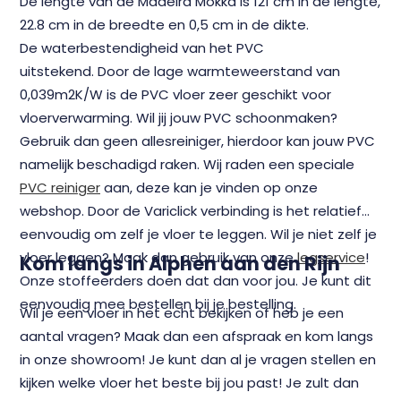
De lengte van de Madeira Mokka is 121 cm in de lengte,
22.8 cm in de breedte en 0,5 cm in de dikte.
De
waterbestendigheid van het PVC
uitstekend.
Door de lage warmteweerstand van
0,039m2K/W is de PVC vloer zeer geschikt voor
vloerverwarming. Wil jij jouw PVC schoonmaken?
Gebruik dan geen allesreiniger, hierdoor kan jouw PVC
namelijk beschadigd raken. Wij raden een speciale
PVC reiniger
aan, deze kan je vinden op onze
webshop. Door de Variclick verbinding is het relatief
eenvoudig om zelf je vloer te leggen. Wil je niet zelf je
vloer leggen? Maak dan gebruik van onze
legservice
!
Kom langs in Alphen aan den Rijn
Onze stoffeerders doen dat dan voor jou. Je kunt dit
eenvoudig mee bestellen bij je bestelling.
Wil je een vloer in het echt bekijken of heb je een
aantal vragen? Maak dan een afspraak en kom langs
in onze showroom!
Je kunt dan al je vragen stellen en
kijken welke vloer het beste bij jou past! Je zult dan