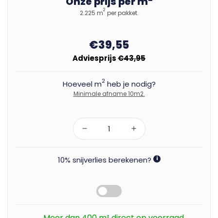
Onze prijs per m
2
2.225 m
per pakket.
€39,55
Adviesprijs
€43,95
2
Hoeveel m
heb je nodig?
Minimale afname 10m2.
10% snijverlies berekenen?
i
Meer dan 400 m² direct op voorraad.