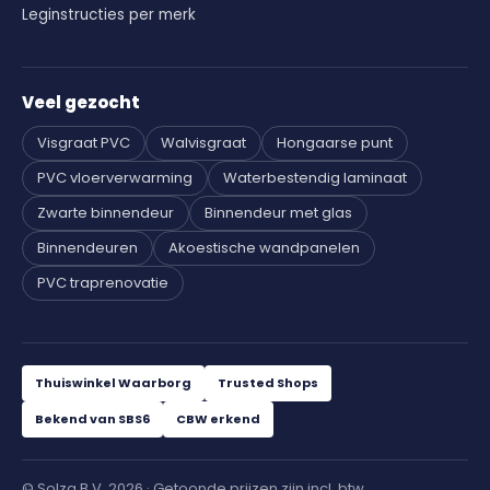
Leginstructies per merk
Veel gezocht
Visgraat PVC
Walvisgraat
Hongaarse punt
PVC vloerverwarming
Waterbestendig laminaat
Zwarte binnendeur
Binnendeur met glas
Binnendeuren
Akoestische wandpanelen
PVC traprenovatie
Thuiswinkel Waarborg
Trusted Shops
Bekend van SBS6
CBW erkend
© Solza B.V. 2026 · Getoonde prijzen zijn incl. btw