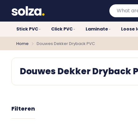
What
are
you
Stick PVC
Click PVC
Laminate
Loose 
looking
for?
Home
Douwes Dekker Dryback PVC
Douwes Dekker Dryback 
Filteren