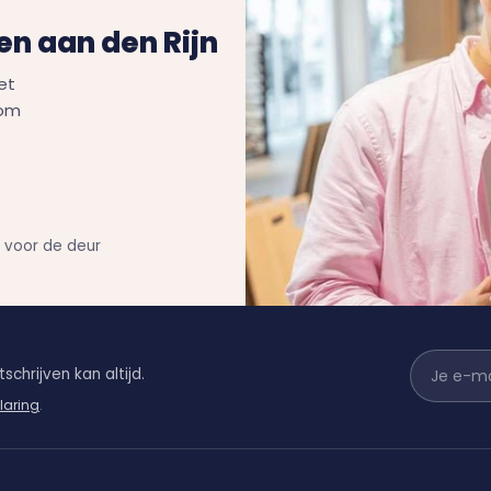
n aan den Rijn
et
Kom
n voor de deur
schrijven kan altijd.
laring
.