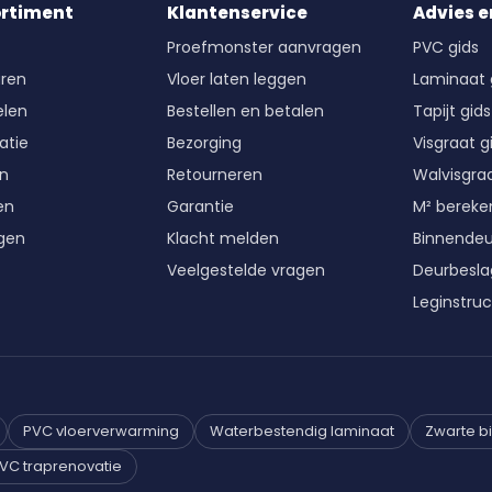
ortiment
Klantenservice
Advies e
Proefmonster aanvragen
PVC gids
ren
Vloer laten leggen
Laminaat 
len
Bestellen en betalen
Tapijt gids
atie
Bezorging
Visgraat g
en
Retourneren
Walvisgraa
en
Garantie
M² berek
gen
Klacht melden
Binnende
Veelgestelde vragen
Deurbesla
Leginstruc
PVC vloerverwarming
Waterbestendig laminaat
Zwarte b
VC traprenovatie