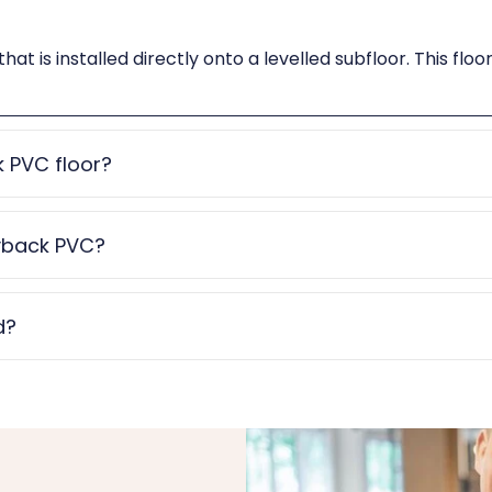
 is installed directly onto a levelled subfloor. This floo
 PVC floor?
ryback PVC?
d?