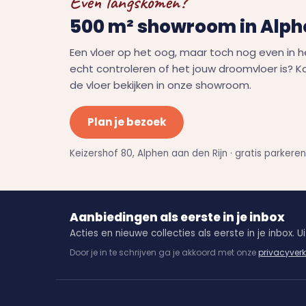
Even langskomen?
500 m² showroom in Alphe
Een vloer op het oog, maar toch nog even in h
echt controleren of het jouw droomvloer is? 
de vloer bekijken in onze showroom.
Plan je bezoek
Keizershof 80, Alphen aan den Rijn · gratis parkere
Aanbiedingen als eerste in je inbox
Acties en nieuwe collecties als eerste in je inbox. Uit
Door je in te schrijven ga je akkoord met onze
privacyverk