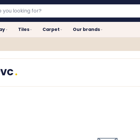
lay
Tiles
Carpet
Our brands
PVC