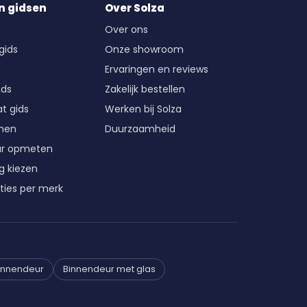
n gidsen
Over Solza
Over ons
gids
Onze showroom
Ervaringen en reviews
ids
Zakelijk bestellen
t gids
Werken bij Solza
enen
Duurzaamheid
ur opmeten
g kiezen
ties per merk
innendeur
Binnendeur met glas