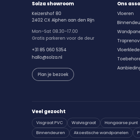
Solza showroom
Ons ass
Keizershof 80
Vloeren
2402 CX Alphen aan den Rijn
Binnendeu
Mon–Sat 08.30–17.00
Wandpane
Gratis parkeren voor de deur
Traprenov
+31 85 060 5354
Vloerkled
hallo@solza.nl
Toebehor
Aanbiedin
Plan je bezoek
Veel gezocht
Visgraat PVC
Walvisgraat
Hongaarse punt
Binnendeuren
Akoestische wandpanelen
P