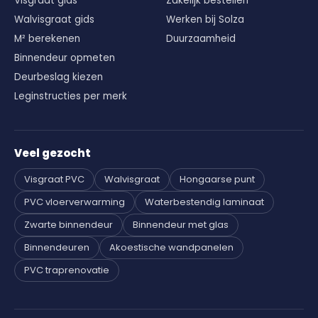
Visgraat gids
Zakelijk bestellen
Walvisgraat gids
Werken bij Solza
M² berekenen
Duurzaamheid
Binnendeur opmeten
Deurbeslag kiezen
Leginstructies per merk
Veel gezocht
Visgraat PVC
Walvisgraat
Hongaarse punt
PVC vloerverwarming
Waterbestendig laminaat
Zwarte binnendeur
Binnendeur met glas
Binnendeuren
Akoestische wandpanelen
PVC traprenovatie