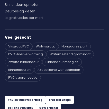
Binnendeur opmeten
Deurbeslag kiezen
Leginstructies per merk
Veel gezocht
Visgraat PVC
Walvisgraat
Hongaarse punt
PVC vloerverwarming
Waterbestendig laminaat
Zwarte binnendeur
Binnendeur met glas
Binnendeuren
Akoestische wandpanelen
PVC traprenovatie
Thuiswinkel Waarborg
Trusted Shops
Bekend van SBS6
CBW erkend