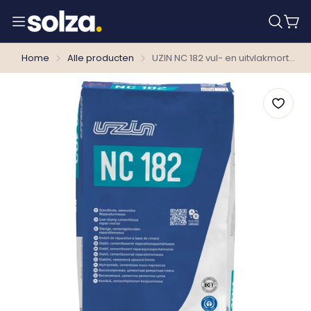
Home
Alle producten
UZIN NC 182 vul- en uitvlakmortel 20 kg - Krimpvrije Mortel Spanningsarm Cementgebonden