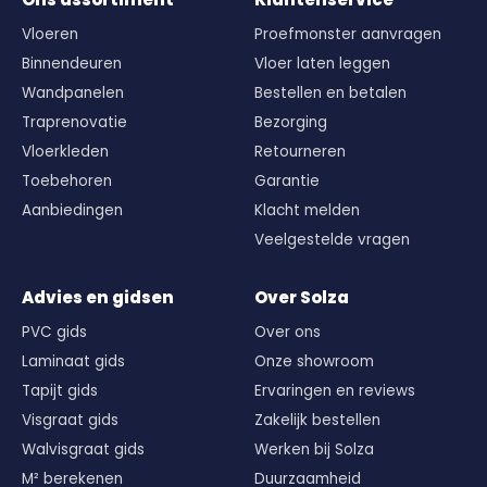
Vloeren
Proefmonster aanvragen
Binnendeuren
Vloer laten leggen
Wandpanelen
Bestellen en betalen
Traprenovatie
Bezorging
Vloerkleden
Retourneren
Toebehoren
Garantie
Aanbiedingen
Klacht melden
Veelgestelde vragen
Advies en gidsen
Over Solza
PVC gids
Over ons
Laminaat gids
Onze showroom
Tapijt gids
Ervaringen en reviews
Visgraat gids
Zakelijk bestellen
Walvisgraat gids
Werken bij Solza
M² berekenen
Duurzaamheid