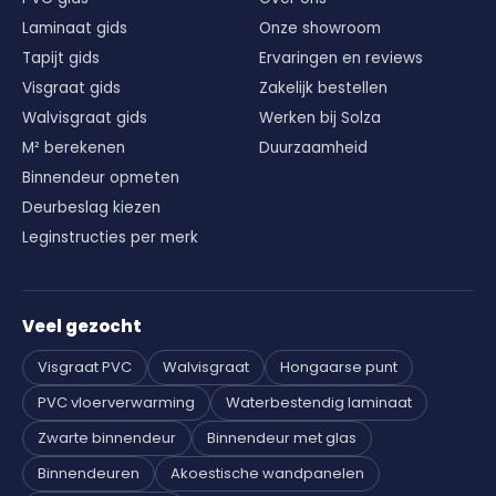
Laminaat gids
Onze showroom
Tapijt gids
Ervaringen en reviews
Visgraat gids
Zakelijk bestellen
Walvisgraat gids
Werken bij Solza
M² berekenen
Duurzaamheid
Binnendeur opmeten
Deurbeslag kiezen
Leginstructies per merk
Veel gezocht
Visgraat PVC
Walvisgraat
Hongaarse punt
PVC vloerverwarming
Waterbestendig laminaat
Zwarte binnendeur
Binnendeur met glas
Binnendeuren
Akoestische wandpanelen