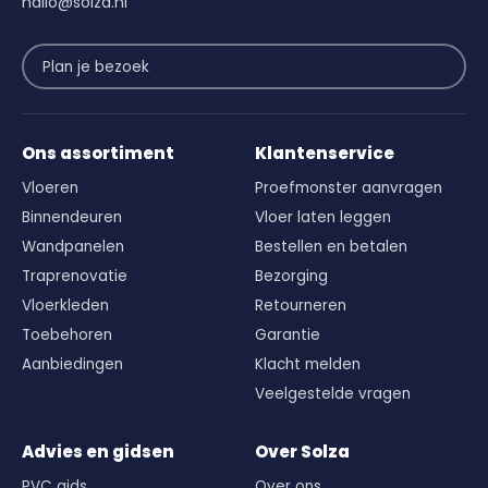
hallo@solza.nl
Plan je bezoek
Ons assortiment
Klantenservice
Vloeren
Proefmonster aanvragen
Binnendeuren
Vloer laten leggen
Wandpanelen
Bestellen en betalen
Traprenovatie
Bezorging
Vloerkleden
Retourneren
Toebehoren
Garantie
Aanbiedingen
Klacht melden
Veelgestelde vragen
Advies en gidsen
Over Solza
PVC gids
Over ons