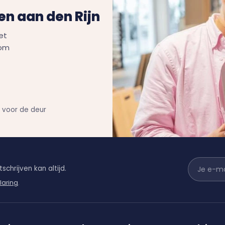
n aan den Rijn
et
Kom
n voor de deur
schrijven kan altijd.
laring
.