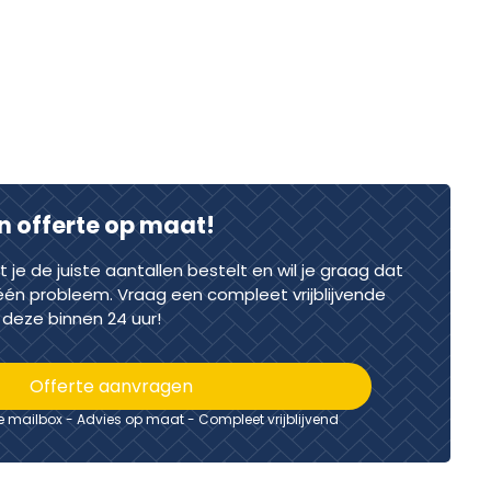
n offerte op maat!
dat je de juiste aantallen bestelt en wil je graag dat
één probleem. Vraag een compleet vrijblijvende
deze binnen 24 uur!
Offerte aanvragen
je mailbox - Advies op maat - Compleet vrijblijvend