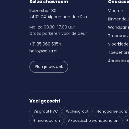
Solza showroom
Ons ass
Keizershof 80
Vloeren
2402 CX Alphen aan den Rijn
Binnendeu
Ma–za 08.30–17.00 uur
Wandpane
Gratis parkeren voor de deur
Traprenov
+31 85 060 5354
Vloerkled
hallo@solza.nl
Toebehor
Aanbiedin
Plan je bezoek
Veel gezocht
Visgraat PVC
Walvisgraat
Hongaarse punt
Binnendeuren
Akoestische wandpanelen
P