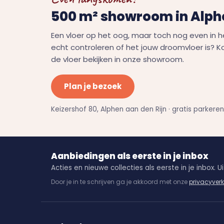
500 m² showroom in Alphe
Een vloer op het oog, maar toch nog even in h
echt controleren of het jouw droomvloer is? 
de vloer bekijken in onze showroom.
Plan je bezoek
Keizershof 80, Alphen aan den Rijn · gratis parkere
Aanbiedingen als eerste in je inbox
Acties en nieuwe collecties als eerste in je inbox. Uit
Door je in te schrijven ga je akkoord met onze
privacyverk