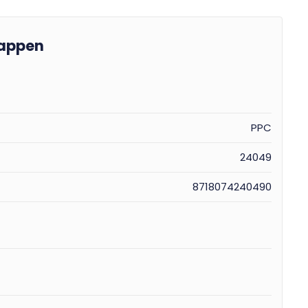
appen
PPC
24049
8718074240490