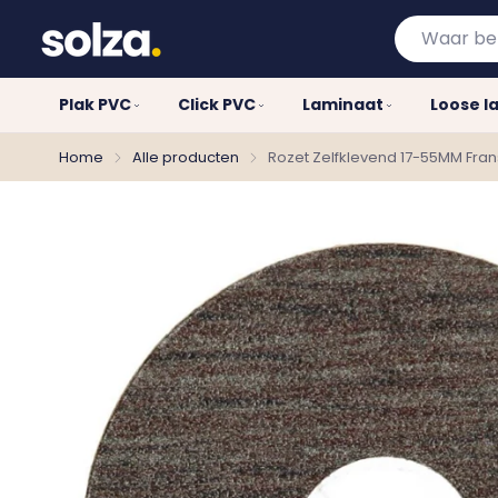
Waar
bent
u
Plak PVC
Click PVC
Laminaat
Loose l
naar
op
Home
Alle producten
Rozet Zelfklevend 17-55MM Franse
zoek?