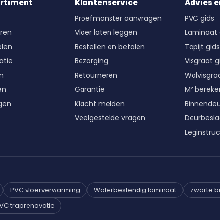
ortiment
Klantenservice
Advies e
Proefmonster aanvragen
PVC gids
ren
Vloer laten leggen
Laminaat 
len
Bestellen en betalen
Tapijt gids
atie
Bezorging
Visgraat g
en
Retourneren
Walvisgraa
en
Garantie
M² berek
gen
Klacht melden
Binnende
Veelgestelde vragen
Deurbesla
Leginstruc
PVC vloerverwarming
Waterbestendig laminaat
Zwarte b
VC traprenovatie