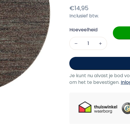
Normale
€14,95
Inclusief btw.
prijs
Hoeveelheid
Je kunt nu alvast je bod v
om het te bevestigen.
Inl