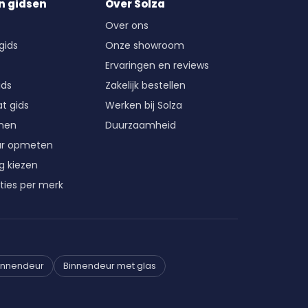
n gidsen
Over Solza
Over ons
gids
Onze showroom
Ervaringen en reviews
ids
Zakelijk bestellen
t gids
Werken bij Solza
enen
Duurzaamheid
ur opmeten
g kiezen
ties per merk
innendeur
Binnendeur met glas