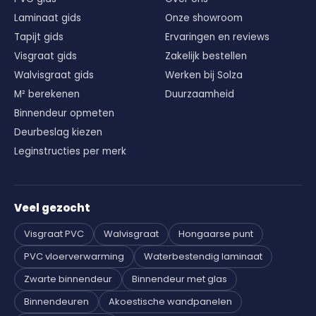
Laminaat gids
Onze showroom
Tapijt gids
Ervaringen en reviews
Visgraat gids
Zakelijk bestellen
Walvisgraat gids
Werken bij Solza
M² berekenen
Duurzaamheid
Binnendeur opmeten
Deurbeslag kiezen
Leginstructies per merk
Veel gezocht
Visgraat PVC
Walvisgraat
Hongaarse punt
PVC vloerverwarming
Waterbestendig laminaat
Zwarte binnendeur
Binnendeur met glas
Binnendeuren
Akoestische wandpanelen