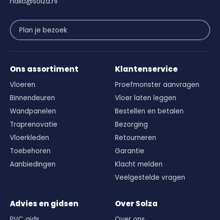
hallo@solza.nl
Plan je bezoek
Ons assortiment
Klantenservice
Vloeren
Proefmonster aanvragen
Binnendeuren
Vloer laten leggen
Wandpanelen
Bestellen en betalen
Traprenovatie
Bezorging
Vloerkleden
Retourneren
Toebehoren
Garantie
Aanbiedingen
Klacht melden
Veelgestelde vragen
Advies en gidsen
Over Solza
PVC gids
Over ons