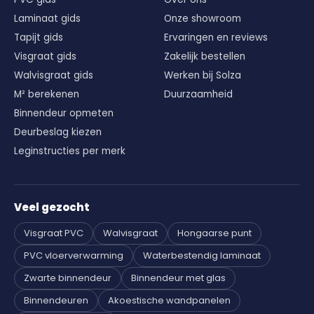
Laminaat gids
Onze showroom
Tapijt gids
Ervaringen en reviews
Visgraat gids
Zakelijk bestellen
Walvisgraat gids
Werken bij Solza
M² berekenen
Duurzaamheid
Binnendeur opmeten
Deurbeslag kiezen
Leginstructies per merk
Veel gezocht
Visgraat PVC
Walvisgraat
Hongaarse punt
PVC vloerverwarming
Waterbestendig laminaat
Zwarte binnendeur
Binnendeur met glas
Binnendeuren
Akoestische wandpanelen