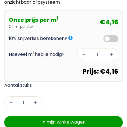
onzichtbaar clipsysteem.
1
Onze prijs per m
€4,16
1
2.4 m
per stuk
10% snijverlies berekenen?
i
1
Hoeveel m
heb je nodig?
Prijs:
€4,16
In mijn winkelwagen