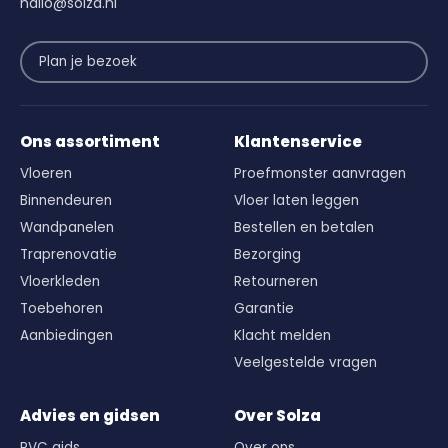
hallo@solza.nl
Plan je bezoek
Ons assortiment
Klantenservice
Vloeren
Proefmonster aanvragen
Binnendeuren
Vloer laten leggen
Wandpanelen
Bestellen en betalen
Traprenovatie
Bezorging
Vloerkleden
Retourneren
Toebehoren
Garantie
Aanbiedingen
Klacht melden
Veelgestelde vragen
Advies en gidsen
Over Solza
PVC gids
Over ons