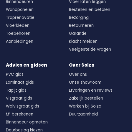
Binnendeuren
Vloer laten leggen
Wandpanelen
Bestellen en betalen
Traprenovatie
Bezorging
Vloerkleden
Retourneren
Toebehoren
Garantie
Aanbiedingen
Klacht melden
Veelgestelde vragen
Advies en gidsen
Over Solza
PVC gids
Over ons
Laminaat gids
Onze showroom
Tapijt gids
Ervaringen en reviews
Visgraat gids
Zakelijk bestellen
Walvisgraat gids
Werken bij Solza
M² berekenen
Duurzaamheid
Binnendeur opmeten
Deurbeslag kiezen