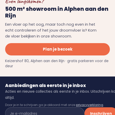
Even langskomen?
500 m² showroom in Alphen aan den
Rijn
Een vloer op het oog, maar toch nog even in het
echt controleren of het jouw droomvloer is? Kom
de vloer bekijken in onze showroom.
Plan je bezoek
Keizershof 80, Alphen aan den Rijn · gratis parkeren voor de
deur
Aanbiedingen als eerste in je inbox
Acties en nieuwe collecties als eerste in je inbox. Uitschrijven k
altijd.
Door je in te schrijven ga je akkoord met onze
privacyverklaring
.
Inschrijven