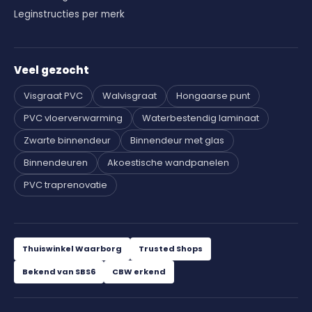
Leginstructies per merk
Veel gezocht
Visgraat PVC
Walvisgraat
Hongaarse punt
PVC vloerverwarming
Waterbestendig laminaat
Zwarte binnendeur
Binnendeur met glas
Binnendeuren
Akoestische wandpanelen
PVC traprenovatie
Thuiswinkel Waarborg
Trusted Shops
Bekend van SBS6
CBW erkend