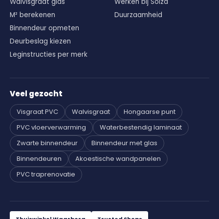
Walvisgraat gids
Werken bij Solza
M² berekenen
Duurzaamheid
Binnendeur opmeten
Deurbeslag kiezen
Leginstructies per merk
Veel gezocht
Visgraat PVC
Walvisgraat
Hongaarse punt
PVC vloerverwarming
Waterbestendig laminaat
Zwarte binnendeur
Binnendeur met glas
Binnendeuren
Akoestische wandpanelen
PVC traprenovatie