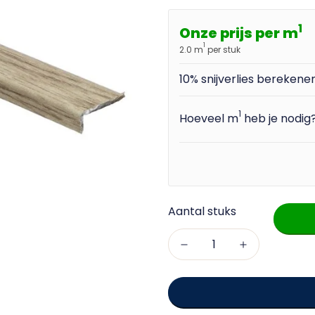
1
Onze prijs per m
1
2.0 m
per stuk
10% snijverlies bereken
1
Hoeveel m
heb je nodig