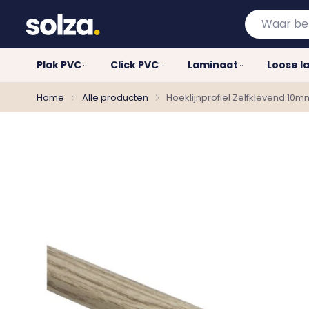
Waar
bent
u
Plak PVC
Click PVC
Laminaat
Loose l
naar
op
Home
Alle producten
Hoeklijnprofiel Zelfklevend 10m
zoek?