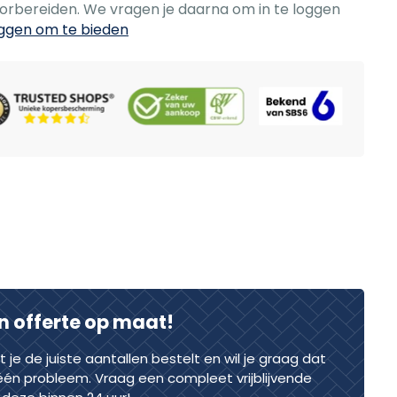
oorbereiden. We vragen je daarna om in te loggen
oggen om te bieden
n offerte op maat!
dat je de juiste aantallen bestelt en wil je graag dat
één probleem. Vraag een compleet vrijblijvende