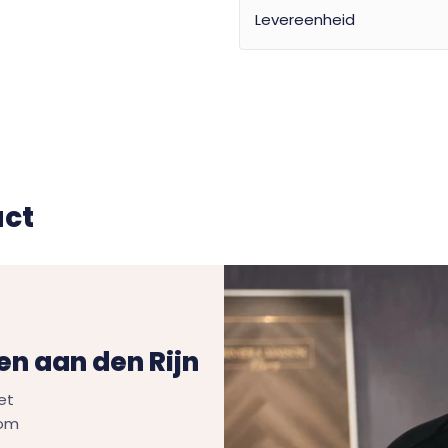
Levereenheid
uct
n aan den Rijn
et
Kom