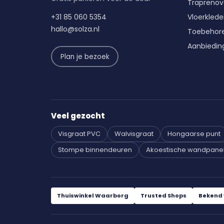
Traprenov
+31 85 060 5354
Vloerkled
hallo@solza.nl
Toebehor
Aanbiedin
Plan je bezoek
Veel gezocht
Visgraat PVC
Walvisgraat
Hongaarse punt
Stompe binnendeuren
Akoestische wandpane
Thuiswinkel Waarborg
Trusted Shops
Bekend 