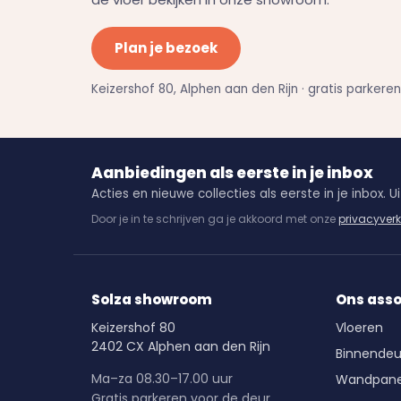
Plan je bezoek
Keizershof 80, Alphen aan den Rijn · gratis parkere
Aanbiedingen als eerste in je inbox
Acties en nieuwe collecties als eerste in je inbox. Uit
Door je in te schrijven ga je akkoord met onze
privacyverk
Solza showroom
Ons ass
Keizershof 80
Vloeren
2402 CX Alphen aan den Rijn
Binnendeu
Ma–za 08.30–17.00 uur
Wandpane
Gratis parkeren voor de deur