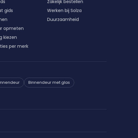
ids
Zakelijk bestellen
t gids
Werken bij Solza
enen
Duurzaamheid
ur opmeten
g kiezen
ties per merk
innendeur
Binnendeur met glas