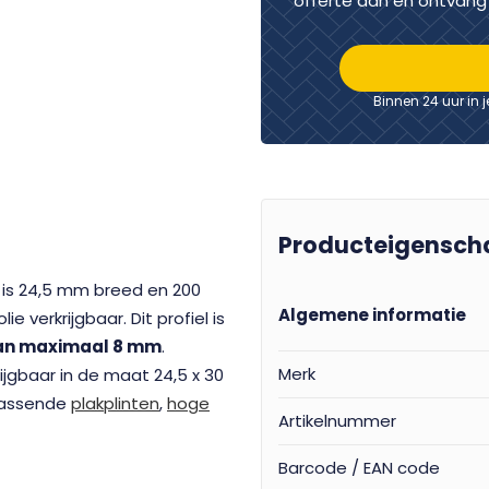
offerte aan en ontvang 
Binnen 24 uur in 
Producteigensch
is 24,5 mm breed en 200
Algemene informatie
e verkrijgbaar. Dit profiel is
van maximaal 8 mm
.
Merk
rijgbaar in de maat 24,5 x 30
jpassende
plakplinten
,
hoge
Artikelnummer
Barcode / EAN code