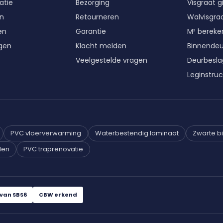
atie
Bezorging
Visgraat g
en
Retourneren
Walvisgraa
en
Garantie
M² berek
gen
Klacht melden
Binnende
Veelgestelde vragen
Deurbesla
Leginstruc
PVC vloerverwarming
Waterbestendig laminaat
Zwarte b
len
PVC traprenovatie
van SBS6
CBW erkend