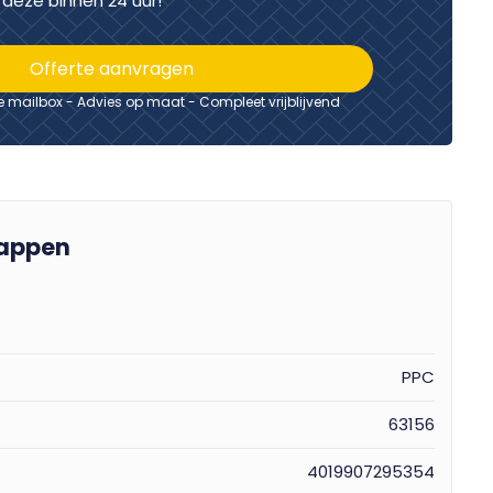
deze binnen 24 uur!
Offerte aanvragen
je mailbox - Advies op maat - Compleet vrijblijvend
appen
PPC
63156
4019907295354