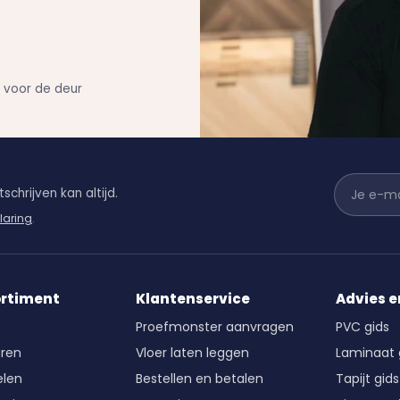
n voor de deur
schrijven kan altijd.
laring
.
ortiment
Klantenservice
Advies e
Proefmonster aanvragen
PVC gids
ren
Vloer laten leggen
Laminaat 
len
Bestellen en betalen
Tapijt gids