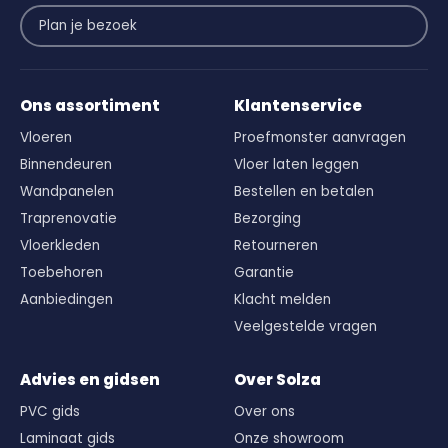
Plan je bezoek
Ons assortiment
Klantenservice
Vloeren
Proefmonster aanvragen
Binnendeuren
Vloer laten leggen
Wandpanelen
Bestellen en betalen
Traprenovatie
Bezorging
Vloerkleden
Retourneren
Toebehoren
Garantie
Aanbiedingen
Klacht melden
Veelgestelde vragen
Advies en gidsen
Over Solza
PVC gids
Over ons
Laminaat gids
Onze showroom