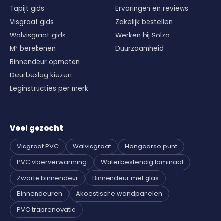
Tapijt gids
Ervaringen en reviews
Visgraat gids
Zakelijk bestellen
Walvisgraat gids
Werken bij Solza
M² berekenen
Duurzaamheid
Binnendeur opmeten
Deurbeslag kiezen
Leginstructies per merk
Veel gezocht
Visgraat PVC
Walvisgraat
Hongaarse punt
PVC vloerverwarming
Waterbestendig laminaat
Zwarte binnendeur
Binnendeur met glas
Binnendeuren
Akoestische wandpanelen
PVC traprenovatie