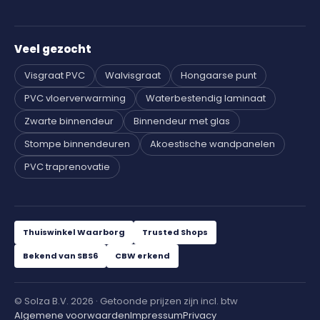
Veel gezocht
Visgraat PVC
Walvisgraat
Hongaarse punt
PVC vloerverwarming
Waterbestendig laminaat
Zwarte binnendeur
Binnendeur met glas
Stompe binnendeuren
Akoestische wandpanelen
PVC traprenovatie
Thuiswinkel Waarborg
Trusted Shops
Bekend van SBS6
CBW erkend
© Solza B.V. 2026 · Getoonde prijzen zijn incl. btw
Algemene voorwaarden
Impressum
Privacy