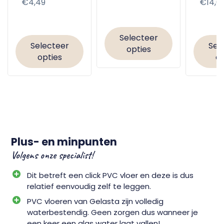
Normale
€4,49
Norma
€14,0
prijs
prijs
prijs
Selecteer
Selecteer
Sel
opties
opties
op
Plus- en minpunten
Volgens onze specialist!
Dit betreft een click PVC vloer en deze is dus
relatief eenvoudig zelf te leggen.
PVC vloeren van Gelasta zijn volledig
waterbestendig. Geen zorgen dus wanneer je
een keer een glas water laat vallen!