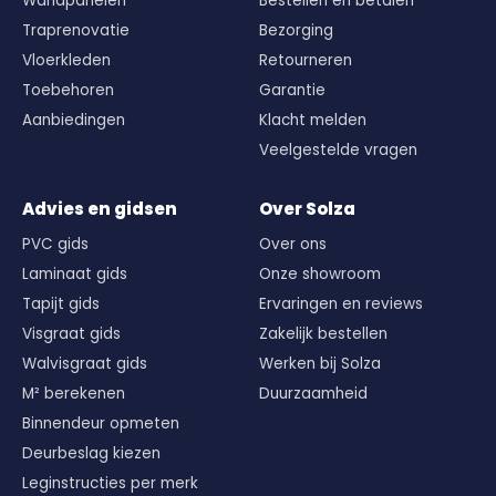
Wandpanelen
Bestellen en betalen
Traprenovatie
Bezorging
Vloerkleden
Retourneren
Toebehoren
Garantie
Aanbiedingen
Klacht melden
Veelgestelde vragen
Advies en gidsen
Over Solza
PVC gids
Over ons
Laminaat gids
Onze showroom
Tapijt gids
Ervaringen en reviews
Visgraat gids
Zakelijk bestellen
Walvisgraat gids
Werken bij Solza
M² berekenen
Duurzaamheid
Binnendeur opmeten
Deurbeslag kiezen
Leginstructies per merk