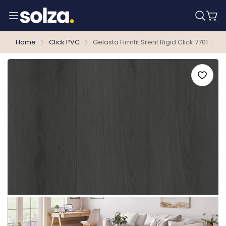
Home
Click PVC
Gelasta Firmfit Silent Rigid Click 7701 Summerfield Charcoal