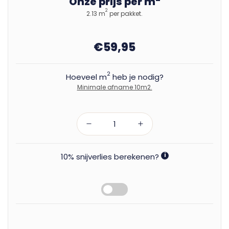
Onze prijs per m
2
2.13 m
per pakket.
€59,95
2
Hoeveel m
heb je nodig?
Minimale afname 10m2.
10% snijverlies berekenen?
i