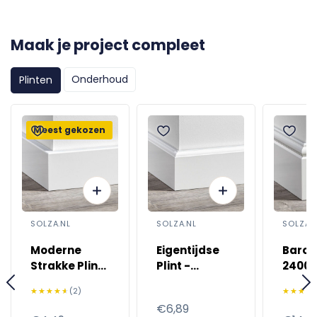
Maak je project compleet
Onderhoud
Plinten
Meest gekozen
SOLZA.NL
SOLZA.NL
SOLZA.
Moderne
Eigentijdse
Barok 
Strakke Plint
Plint -
2400
- 2400mm
2400mm -
Voorg
★★★★★
★★★★★
(2)
★★★★
★★★★
Voorgelakt
RAL 9
Normale
€6,89