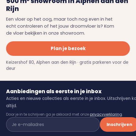
500 m² showroom in Alphen aan den
Rijn
Een vloer op het oog, maar toch nog even in het
echt controleren of het jouw droomvloer is? Kom
de vloer bekijken in onze showroom.
Plan je bezoek
Keizershof 80, Alphen aan den Rijn · gratis parkeren voor de
deur
Aanbiedingen als eerste in je inbox
Acties en nieuwe collecties als eerste in je inbox. Uitschrijven k
altijd.
Door je in te schrijven ga je akkoord met onze
privacyverklaring
.
Inschrijven