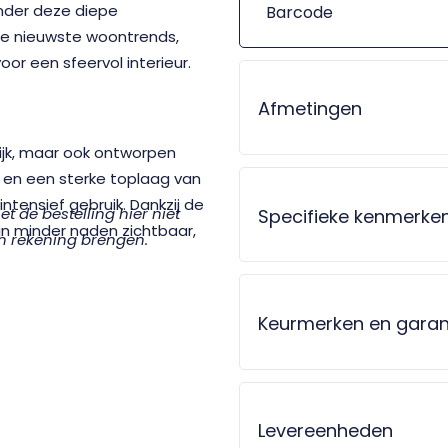
ronder deze diepe
Barcode
 de nieuwste woontrends,
or een sfeervol interieur.
Afmetingen
lijk, maar ook ontworpen
m en een sterke toplaag van
ntensief gebruik. Dankzij de
 de bestelling hier niet
Specifieke kenmerke
jn minder naden zichtbaar,
in rekening brengen.
ardoor het karakter van echt
ructuur versterkt het
Keurmerken en garan
lijke materialen komt kijken.
chtige ruimtes
Levereenheden
met
vloerverwarming
dankzij