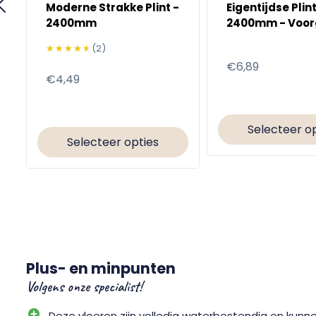
Moderne Strakke Plint -
Eigentijdse Plint
2400mm
2400mm - Voor
★★★★★
★★★★★
(2)
Normale
€6,89
Normale
€4,49
prijs
prijs
Selecteer o
Selecteer opties
Plus- en minpunten
Volgens onze specialist!
Deze vloeren zijn volledig waterbestendig en kunnen