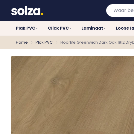
Waar
bent
u
Plak PVC
Click PVC
Laminaat
Loose l
naar
op
Home
Plak PVC
Floorlife Greenwich Dark Oak 1912 Dr
zoek?