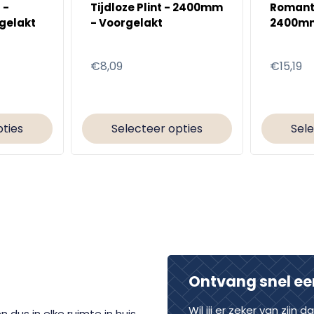
 -
Tijdloze Plint - 2400mm
Romanti
gelakt
- Voorgelakt
2400mm
RAL 901
Normale
€8,09
Normal
€15,19
prijs
prijs
pties
Selecteer opties
Sele
Ontvang snel ee
Wil jij er zeker van zijn 
 dus in elke ruimte in huis