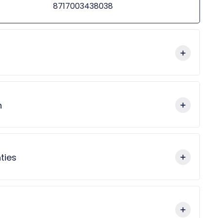
8717003438038
n
ties