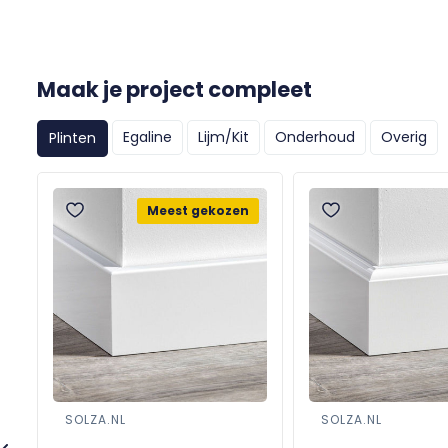
Maak je project compleet
Egaline
Lijm/Kit
Onderhoud
Overig
Plinten
Meest gekozen
SOLZA.NL
SOLZA.NL