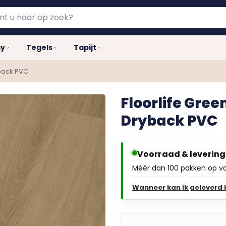
ay
Tegels
Tapijt
yback PVC
Floorlife Gree
Dryback PVC
Voorraad & levering
Méér dan 100 pakken op v
Wanneer kan ik geleverd 