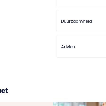
verspreidt de warmte zich
uinigheid, zelfs op koude
Duurzaamheid
erfect is voor vochtige
eft dus geen concessies te
Advies
gebruik
articuliere als
voor zwaar woongebruik en
en duurzame en betrouwbare
te inricht de
Greenwich
.
uct
ur past? Vraag dan eenvoudig