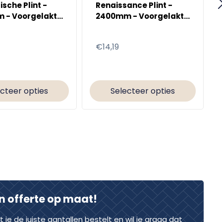
sche Plint -
Renaissance Plint -
 - Voorgelakt
2400mm - Voorgelakt
0
RAL 9010
e
Normale
€14,19
prijs
cteer opties
Selecteer opties
n offerte op maat!
dat je de juiste aantallen bestelt en wil je graag dat