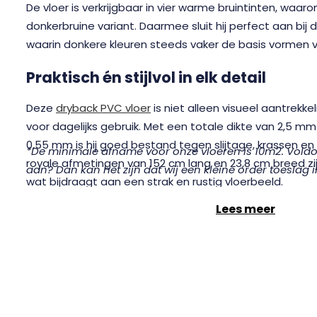
De vloer is verkrijgbaar in vier warme bruintinten, waa
donkerbruine variant. Daarmee sluit hij perfect aan bij
waarin donkere kleuren steeds vaker de basis vormen vo
Praktisch én stijlvol in elk detail
Deze
dryback PVC vloer
is niet alleen visueel aantrekke
voor dagelijks gebruik. Met een totale dikte van 2,5 m
0,55 mm is hij goed bestand tegen slijtage, krassen en i
*De minimale afname voor onze vloeren is 10m2. Voldoet
royale afmetingen van 152 cm lang en 23,8 cm breed zi
aan? Dan kan het zijn dat wij een kleine order toeslag 
wat bijdraagt aan een strak en rustig vloerbeeld.
Elke plank is afgewerkt met vier subtiele V groeven, wa
Lees meer
hout nog beter tot zijn recht komt. De voelbare houtst
realistische effect, zonder het onderhoud dat bij natuur
Geschikt voor vloerverwarming en vo
De
Greenwich Dark Oak 1912
is volledig compatibel 