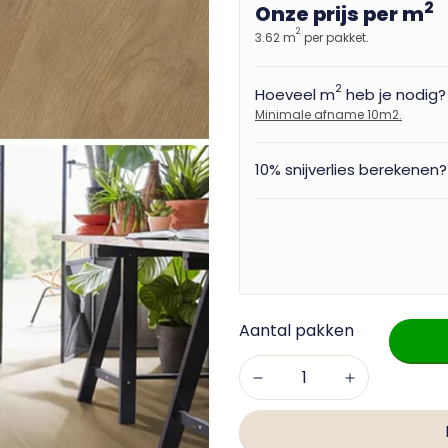
2
Onze prijs per m
2
3.62 m
per pakket.
2
Hoeveel m
heb je nodig?
Minimale afname 10m2.
10% snijverlies berekenen