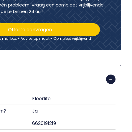
één probleem. Vraag een compleet vrijblijvende
deze binnen 24 uur!
Offerte aanvragen
je mailbox - Advies op maat - Compleet vrijblijvend
Floorlife
om?
Ja
6620191219