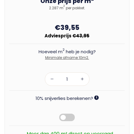
Onze prijs per m
2
2.287 m
per pakket.
€39,55
Adviesprijs
€43,95
2
Hoeveel m
heb je nodig?
Minimale afname 10m2.
10% snijverlies berekenen?
i
Meer dan 400 m² direct op voorraad.