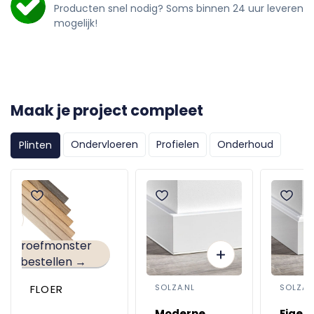
Producten snel nodig? Soms binnen 24 uur leveren
mogelijk!
Maak je project compleet
Ondervloeren
Profielen
Onderhoud
Plinten
Proefmonster
bestellen →
FLOER
SOLZA.NL
SOLZA.
Moderne
Eigent