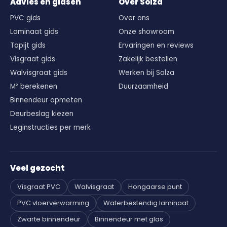
Advies en gidsen
Over Solza
PVC gids
Over ons
Laminaat gids
Onze showroom
Tapijt gids
Ervaringen en reviews
Visgraat gids
Zakelijk bestellen
Walvisgraat gids
Werken bij Solza
M² berekenen
Duurzaamheid
Binnendeur opmeten
Deurbeslag kiezen
Leginstructies per merk
Veel gezocht
Visgraat PVC
Walvisgraat
Hongaarse punt
PVC vloerverwarming
Waterbestendig laminaat
Zwarte binnendeur
Binnendeur met glas