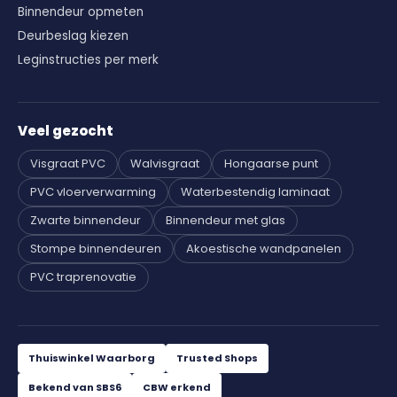
Binnendeur opmeten
Deurbeslag kiezen
Leginstructies per merk
Veel gezocht
Visgraat PVC
Walvisgraat
Hongaarse punt
PVC vloerverwarming
Waterbestendig laminaat
Zwarte binnendeur
Binnendeur met glas
Stompe binnendeuren
Akoestische wandpanelen
PVC traprenovatie
Thuiswinkel Waarborg
Trusted Shops
Bekend van SBS6
CBW erkend