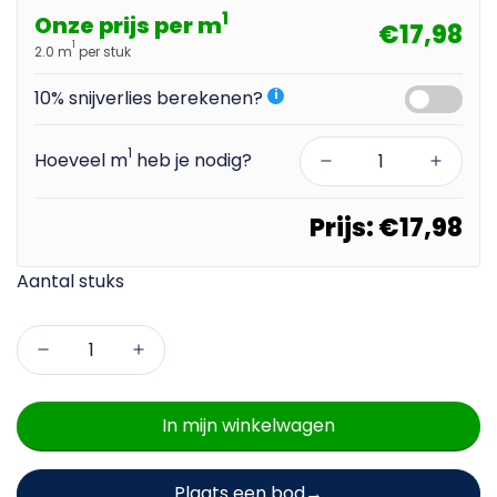
1
Onze prijs per m
€17,98
1
2.0 m
per stuk
10% snijverlies berekenen?
i
1
Hoeveel m
heb je nodig?
Prijs:
€17,98
In mijn winkelwagen
Plaats een bod