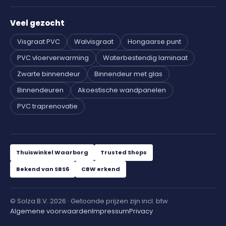
Veel gezocht
Visgraat PVC
Walvisgraat
Hongaarse punt
PVC vloerverwarming
Waterbestendig laminaat
Zwarte binnendeur
Binnendeur met glas
Binnendeuren
Akoestische wandpanelen
PVC traprenovatie
Thuiswinkel Waarborg
Trusted Shops
Bekend van SBS6
CBW erkend
© Solza B.V. 2026 · Getoonde prijzen zijn incl. btw
Algemene voorwaarden
Impressum
Privacy