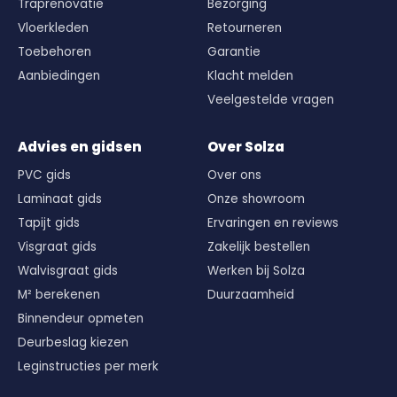
Traprenovatie
Bezorging
Vloerkleden
Retourneren
Toebehoren
Garantie
Aanbiedingen
Klacht melden
Veelgestelde vragen
Advies en gidsen
Over Solza
PVC gids
Over ons
Laminaat gids
Onze showroom
Tapijt gids
Ervaringen en reviews
Visgraat gids
Zakelijk bestellen
Walvisgraat gids
Werken bij Solza
M² berekenen
Duurzaamheid
Binnendeur opmeten
Deurbeslag kiezen
Leginstructies per merk