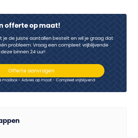
n offerte op maat!
dat je de juiste aantallen bestelt en wil je graag dat
één probleem. Vraag een compleet vrijblijvende
deze binnen 24 uur!
Offerte aanvragen
je mailbox - Advies op maat - Compleet vrijblijvend
appen