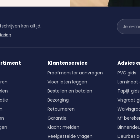
schrijven kan altijd.
laring
.
ortiment
Klantenservice
Advies e
Proefmonster aanvragen
PVC gids
ren
Vloer laten leggen
Laminaat 
len
Bestellen en betalen
Tapijt gids
atie
Bezorging
Visgraat g
en
Retourneren
Walvisgraa
en
Garantie
M² berek
gen
Klacht melden
Binnende
Veelgestelde vragen
Deurbesla