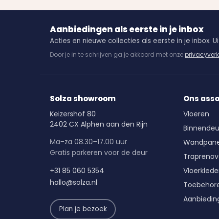
Aanbiedingen als eerste in je inbox
Acties en nieuwe collecties als eerste in je inbox. Uit
Door je in te schrijven ga je akkoord met onze
privacyverk
Solza showroom
Ons ass
Keizershof 80
Vloeren
2402 CX Alphen aan den Rijn
Binnendeu
Ma–za 08.30–17.00 uur
Wandpane
Gratis parkeren voor de deur
Traprenov
+31 85 060 5354
Vloerkled
hallo@solza.nl
Toebehor
Aanbiedin
Plan je bezoek