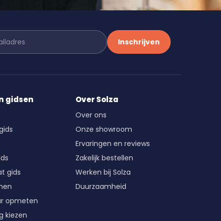
Inschrijven
n gidsen
Over Solza
Over ons
gids
Onze showroom
Ervaringen en reviews
ids
Zakelijk bestellen
t gids
Werken bij Solza
enen
Duurzaamheid
ur opmeten
g kiezen