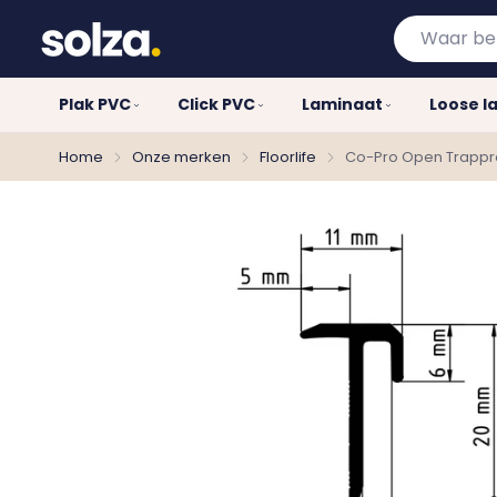
Waar
bent
u
Plak PVC
Click PVC
Laminaat
Loose l
naar
op
Home
Onze merken
Floorlife
Co-Pro Open Trapprof
zoek?