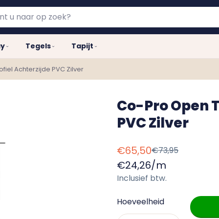
ay
Tegels
Tapijt
iel Achterzijde PVC Zilver
Co-Pro Open T
PVC Zilver
€65,50
€73,95
Verkoopprijs
Normale
Eenheid
€24,26
/
m
prijs
prijs
Inclusief btw.
Hoeveelheid