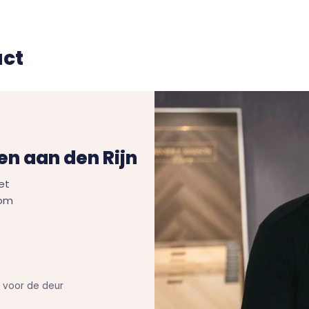
uct
n aan den Rijn
et
Kom
n voor de deur