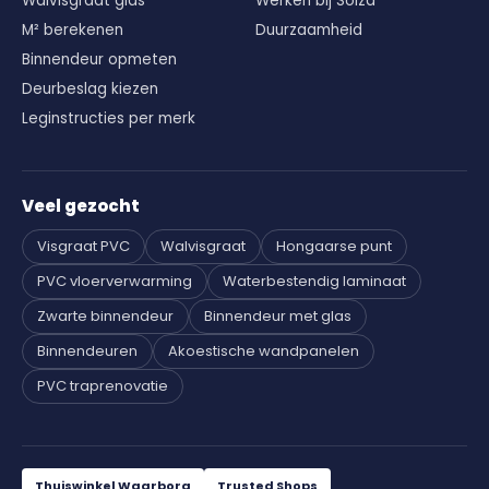
Walvisgraat gids
Werken bij Solza
M² berekenen
Duurzaamheid
Binnendeur opmeten
Deurbeslag kiezen
Leginstructies per merk
Veel gezocht
Visgraat PVC
Walvisgraat
Hongaarse punt
PVC vloerverwarming
Waterbestendig laminaat
Zwarte binnendeur
Binnendeur met glas
Binnendeuren
Akoestische wandpanelen
PVC traprenovatie
Thuiswinkel Waarborg
Trusted Shops