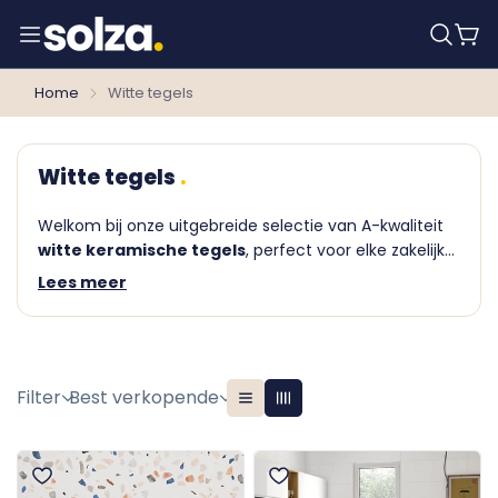
Home
Witte tegels
Witte tegels
Welkom bij onze uitgebreide selectie van A-kwaliteit
witte keramische tegels
, perfect voor elke zakelijke
behoefte! Veel klanten gebruiken onze witte
Lees meer
projecttegels in badkamers en wc's van kantoren en
bedrijfspanden. Deze keramische vloertegels en
wandtegels hebben een aantrekkelijke prijs, zijn
eenvoudig schoon te maken, tijdloos en sterk.
Filter
Best verkopende