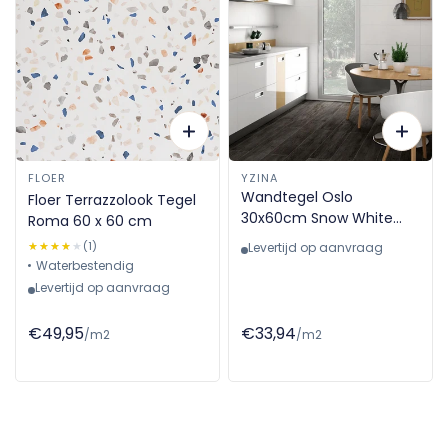
FLOER
YZINA
Wandtegel Oslo
Floer Terrazzolook Tegel
30x60cm Snow White
Roma 60 x 60 cm
Mat
★★★★★
★★★★★
(1)
Levertijd op aanvraag
Waterbestendig
Levertijd op aanvraag
€49,95
€33,94
/m2
/m2