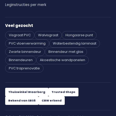
Leginstructies per merk
Veel gezocht
Visgraat PVC
Walvisgraat
Hongaarse punt
PVC vloerverwarming
Waterbestendig laminaat
Zwarte binnendeur
Binnendeur met glas
Binnendeuren
Akoestische wandpanelen
PVC traprenovatie
Thuiswinkel Waarborg
Trusted Shops
Bekend van SBS6
CBW erkend