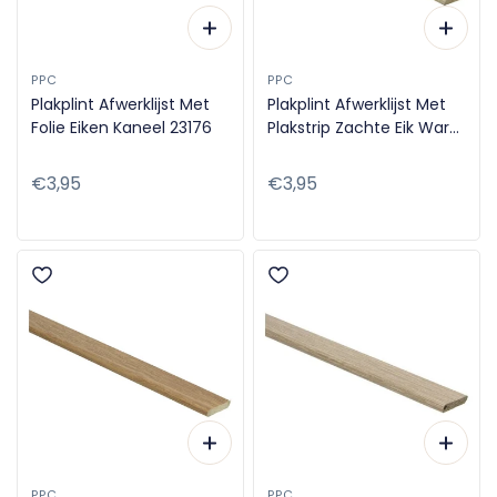
PPC
PPC
Plakplint Afwerklijst Met
Plakplint Afwerklijst Met
Folie Eiken Kaneel 23176
Plakstrip Zachte Eik Warm
Grijs 23159
Normale
€3,95
Normale
€3,95
prijs
prijs
PPC
PPC