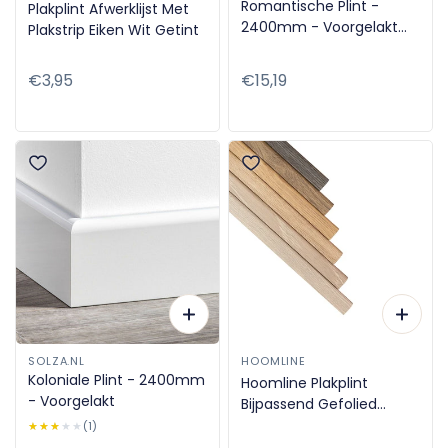
Romantische Plint -
Plakplint Afwerklijst Met
2400mm - Voorgelakt
Plakstrip Eiken Wit Getint
RAL 9010
Normale
€3,95
Normale
€15,19
prijs
prijs
SOLZA.NL
HOOMLINE
Koloniale Plint - 2400mm
Hoomline Plakplint
- Voorgelakt
Bijpassend Gefolied
(beste match plakplint)
★★★★★
★★★★★
(1)