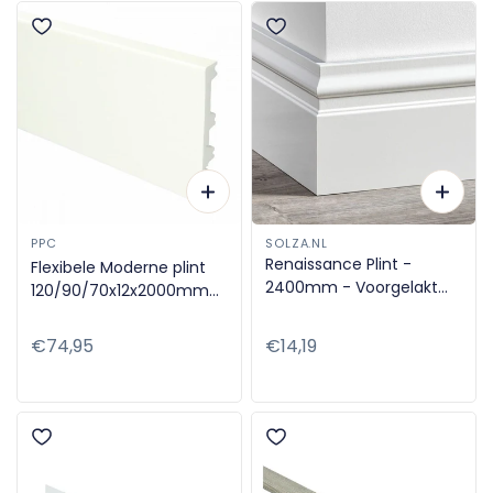
PPC
SOLZA.NL
Renaissance Plint -
Flexibele Moderne plint
2400mm - Voorgelakt
120/90/70x12x2000mm
RAL 9010
wit - Gegrond (Niet op
RAL-kleur)
Normale
€74,95
Normale
€14,19
prijs
prijs