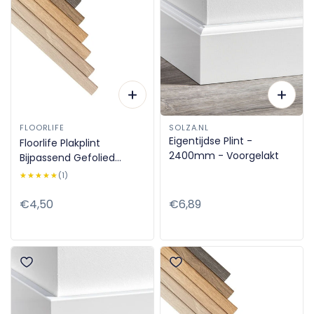
FLOORLIFE
SOLZA.NL
Eigentijdse Plint -
Floorlife Plakplint
2400mm - Voorgelakt
Bijpassend Gefolied
5x24x2400mm
★★★★★
★★★★★
(1)
Normale
€4,50
Normale
€6,89
prijs
prijs