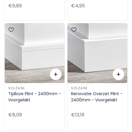
Normale
€6,89
Normale
€4,95
prijs
prijs
SOLZA.NL
SOLZA.NL
Tijdloze Plint - 2400mm -
Renovatie Overzet Plint -
Voorgelakt
2400mm - Voorgelakt
Normale
€8,09
Normale
€13,19
prijs
prijs