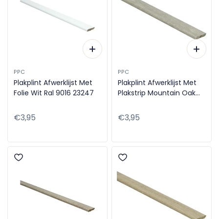
PPC
PPC
Plakplint Afwerklijst Met
Plakplint Afwerklijst Met
Folie Wit Ral 9016 23247
Plakstrip Mountain Oak
Beige 23231
Normale
€3,95
Normale
€3,95
prijs
prijs