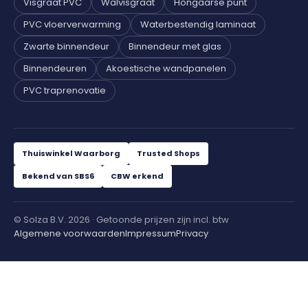
Visgraat PVC
Walvisgraat
Hongaarse punt
PVC vloerverwarming
Waterbestendig laminaat
Zwarte binnendeur
Binnendeur met glas
Binnendeuren
Akoestische wandpanelen
PVC traprenovatie
Thuiswinkel Waarborg
Trusted Shops
Bekend van SBS6
CBW erkend
© Solza B.V. 2026 · Getoonde prijzen zijn incl. btw
Algemene voorwaarden
Impressum
Privacy