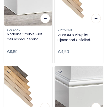
SOLZA.NL
VTWONEN
Moderne Strakke Plint
VTWONEN Plakplint
Geluidsreducerend -
Bijpassend Gefolied
2400mm - Voorgelakt
5x24x2400mm
Normale
€9,69
Normale
€4,50
prijs
prijs