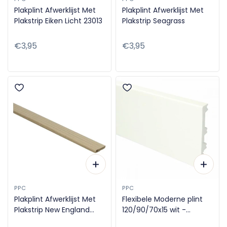
Plakplint Afwerklijst Met
Plakplint Afwerklijst Met
Plakstrip Eiken Licht 23013
Plakstrip Seagrass
Normale
€3,95
Normale
€3,95
prijs
prijs
PPC
PPC
Plakplint Afwerklijst Met
Flexibele Moderne plint
Plakstrip New England
120/90/70x15 wit -
Oak
Gegrond (Niet op RAL-