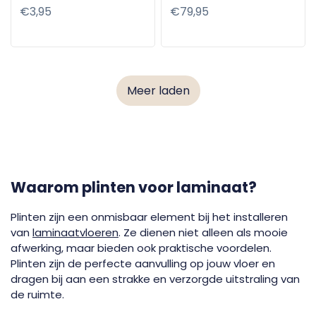
kleur)
Normale
€3,95
Normale
€79,95
prijs
prijs
Meer laden
Waarom plinten voor laminaat?
Plinten zijn een onmisbaar element bij het installeren
van
laminaatvloeren
. Ze dienen niet alleen als mooie
afwerking, maar bieden ook praktische voordelen.
Plinten zijn de perfecte aanvulling op jouw vloer en
dragen bij aan een strakke en verzorgde uitstraling van
de ruimte.