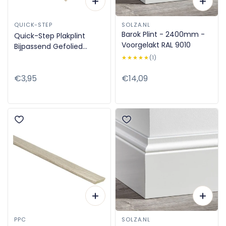
QUICK-STEP
SOLZA.NL
Barok Plint - 2400mm -
Quick-Step Plakplint
Voorgelakt RAL 9010
Bijpassend Gefolied
5x25x2400mm
★★★★★
★★★★★
(1)
Normale
€3,95
Normale
€14,09
prijs
prijs
PPC
SOLZA.NL