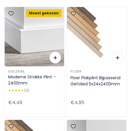
Meest gekozen
SOLZA.NL
FLOER
Moderne Strakke Plint -
Floer Plakplint Bijpassend
2400mm
Gefolied 5x24x2400mm
★★★★★
★★★★★
(2)
Normale
€4,49
Normale
€4,95
prijs
prijs