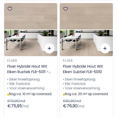
FLOER
FLOER
Floer Hybride Hout Wit
Floer Hybride Hout Wit
Eiken Rustiek FLR-5011 -
Eiken Subtiel FLR-5010
Uitlopend!
Eiken fineertoplaag
Eiken fineertoplaag
Klik: Fastclick
Klik: Fastclick
Voor vloerverwarming
Voor vloerverwarming
Nog ca. 10 m² op voorraad
Nog ca. 20 m² op voorraad
€79,95/m2
€80,95/m2
€75,95
€76,90
/m2
/m2