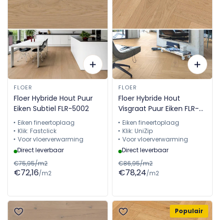
FLOER
FLOER
Floer Hybride Hout Puur
Floer Hybride Hout
Eiken Subtiel FLR-5002
Visgraat Puur Eiken FLR-
5015
Eiken fineertoplaag
Eiken fineertoplaag
Klik: Fastclick
Klik: UniZip
Voor vloerverwarming
Voor vloerverwarming
Direct leverbaar
Direct leverbaar
€75,95/m2
€86,95/m2
€72,16
€78,24
/m2
/m2
Populair