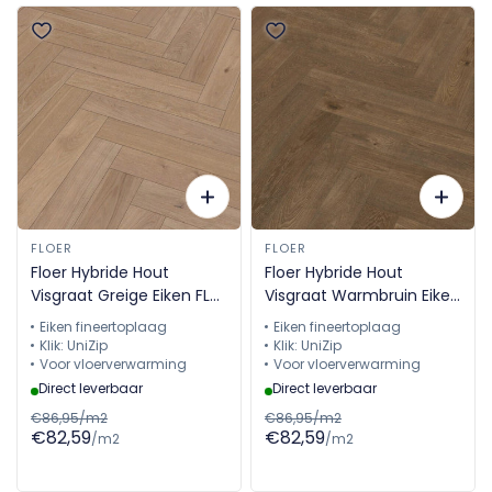
FLOER
FLOER
Floer Hybride Hout
Floer Hybride Hout
Visgraat Greige Eiken FLR-
Visgraat Warmbruin Eiken
5018
FLR-5019
Eiken fineertoplaag
Eiken fineertoplaag
Klik: UniZip
Klik: UniZip
Voor vloerverwarming
Voor vloerverwarming
Direct leverbaar
Direct leverbaar
€86,95/m2
€86,95/m2
€82,59
€82,59
/m2
/m2