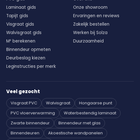
Laminaat gids
Onze showroom
Tapijt gids
Ervaringen en reviews
Visgraat gids
Zakelijk bestellen
Walvisgraat gids
Werken bij Solza
M² berekenen
Duurzaamheid
Binnendeur opmeten
Deurbeslag kiezen
Leginstructies per merk
Veel gezocht
Visgraat PVC
Walvisgraat
Hongaarse punt
PVC vloerverwarming
Waterbestendig laminaat
Zwarte binnendeur
Binnendeur met glas
Binnendeuren
Akoestische wandpanelen