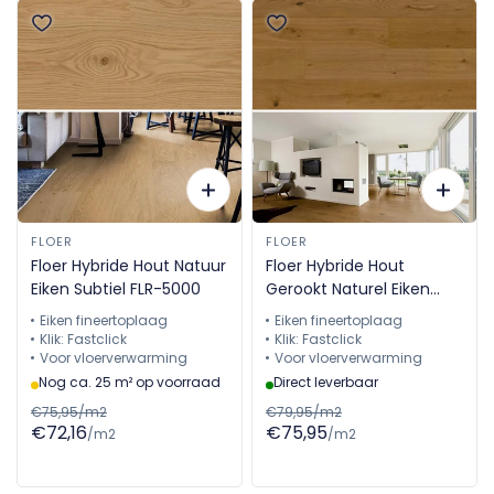
FLOER
FLOER
Floer Hybride Hout Natuur
Floer Hybride Hout
Eiken Subtiel FLR-5000
Gerookt Naturel Eiken
Rustiek FLR-5009
Eiken fineertoplaag
Eiken fineertoplaag
Klik: Fastclick
Klik: Fastclick
Voor vloerverwarming
Voor vloerverwarming
Nog ca. 25 m² op voorraad
Direct leverbaar
€75,95/m2
€79,95/m2
€72,16
€75,95
/m2
/m2