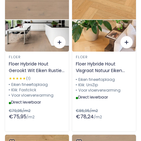
FLOER
FLOER
Floer Hybride Hout
Floer Hybride Hout
Gerookt Wit Eiken Rustiek
Visgraat Natuur Eiken
FLR-5005 - Uitlopend!
FLR-5017
★★★★★
★★★★★
(1)
Eiken fineertoplaag
Eiken fineertoplaag
Klik: UniZip
Klik: Fastclick
Voor vloerverwarming
Voor vloerverwarming
Direct leverbaar
Direct leverbaar
€79,95/m2
€86,95/m2
€75,95
€78,24
/m2
/m2