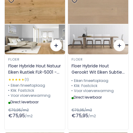
FLOER
FLOER
Floer Hybride Hout Natuur
Floer Hybride Hout
Eiken Rustiek FLR-5001 -
Gerookt Wit Eiken Subtiel
Rustiek
FLR-5004
★★★★★
★★★★★
(1)
Eiken fineertoplaag
Eiken fineertoplaag
Klik: Fastclick
Klik: Fastclick
Voor vloerverwarming
Voor vloerverwarming
Direct leverbaar
Direct leverbaar
€79,95/m2
€79,95/m2
€75,95
€75,95
/m2
/m2