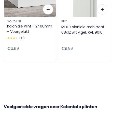
SOLZA.NL
PPC
Koloniale Plint - 2400mm
MDF Koloniale architraaf
- Voorgelakt
68x12 wit v.gel. RAL 9010
★★★★★
★★★★★
(1)
Normale
€6,89
Normale
€8,99
prijs
prijs
Veelgestelde vragen over
Koloniale plinten