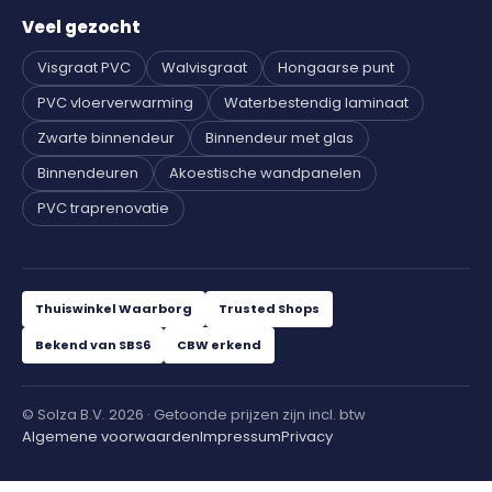
Veel gezocht
Visgraat PVC
Walvisgraat
Hongaarse punt
PVC vloerverwarming
Waterbestendig laminaat
Zwarte binnendeur
Binnendeur met glas
Binnendeuren
Akoestische wandpanelen
PVC traprenovatie
Thuiswinkel Waarborg
Trusted Shops
Bekend van SBS6
CBW erkend
© Solza B.V. 2026 · Getoonde prijzen zijn incl. btw
Algemene voorwaarden
Impressum
Privacy